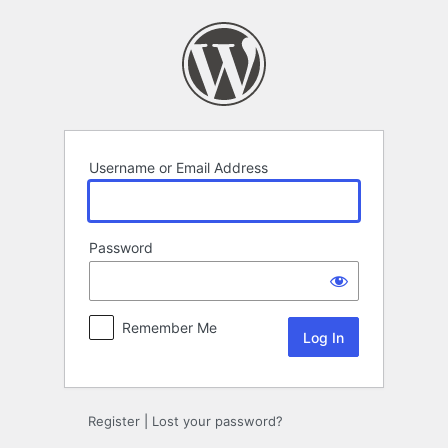
Log
In
Username or Email Address
Password
Remember Me
Register
|
Lost your password?