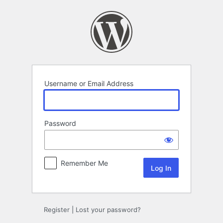
Log
In
Username or Email Address
Password
Remember Me
Register
|
Lost your password?