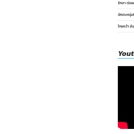
รักษา ต่อย
นักตบหนุ่ม
ไทยคว้า อั
You