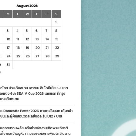
August 2026
M
T
W
T
F
S
1
3
4
5
6
7
8
10
11
12
13
14
15
17
18
19
20
21
22
3
24
25
26
27
28
29
0
31
l
วไทย ประเดิมสนาม เอาชนะ อินโดนีเซีย 3-1 เซต
ลหญิง 6th SEA V Cup 2026 เลกแรก ที่กรุง
เทศเวียดนาม
าร Domestic Power 2026 ภาคตะวันออก เดินหน้า
นและผู้ฝึกสอนวอลเลย์บอล รุ่น U12 / U18
คเอกชนรวมพลังเครือข่ายจัดงานเทิดพระเกียรติ
ด็จพระเจ้าอยู่หัว ทศวรรษแห่งการพัฒนา สืบสาน