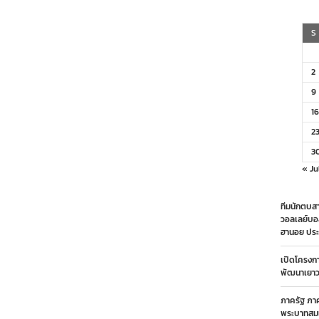
S
2
9
16
2
3
« Ju
ทีมนักตบสา
วอลเลย์บอ
ฮานอย ประ
เปิดโครงก
พัฒนาเยาวช
ภาครัฐ ภา
พระบาทสมเ