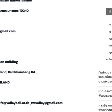
 การกีฬาแห่งประเทศไทย
รุงเทพมหานคร 10240
S
2
y@gmail.com
9
16
2
3
« Ju
ion Building
ailand, Ramkhamhang Rd.,
ทีมนักตบสา
วอลเลย์บอ
ฮานอย ประ
AILAND
เปิดโครงก
พัฒนาเยาวช
info@volleyball.or.th ,tvavolley@gmail.com
ภาครัฐ ภา
พระบาทสมเ