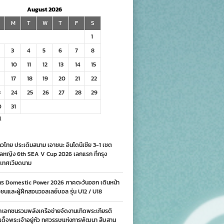
August 2026
M
T
W
T
F
S
1
3
4
5
6
7
8
10
11
12
13
14
15
17
18
19
20
21
22
3
24
25
26
27
28
29
0
31
l
วไทย ประเดิมสนาม เอาชนะ อินโดนีเซีย 3-1 เซต
ลหญิง 6th SEA V Cup 2026 เลกแรก ที่กรุง
เทศเวียดนาม
าร Domestic Power 2026 ภาคตะวันออก เดินหน้า
นและผู้ฝึกสอนวอลเลย์บอล รุ่น U12 / U18
คเอกชนรวมพลังเครือข่ายจัดงานเทิดพระเกียรติ
ด็จพระเจ้าอยู่หัว ทศวรรษแห่งการพัฒนา สืบสาน