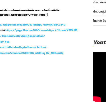
รักษา ต่อย
่งประเทศไทยช่องทางรับข่าวสารทางโซเชี่ยลมีเดีย
นักตบหนุ่ม
lleyball Association (Official Page) |
ไทยคว้า อั
s://page.line.me/bbm7571dhttp://nav.cx/9BC7a4u
ย์บอล
https://page.line.me/060cxooahttps://lin.ee/XJT5uP5
m/ThailandVolleyballAssociation/
You
ley_tva
om/thailandvolleyballassociation/
tube.com/channel/UCDnK6_u8JKLq-Xx_N0GuuUg