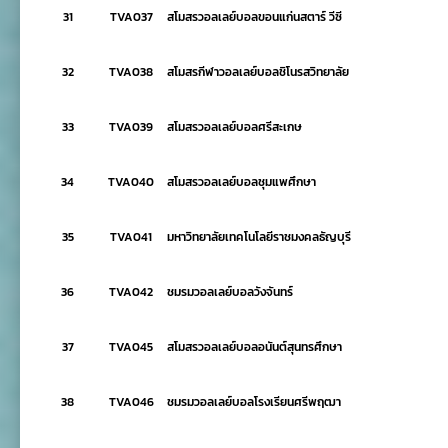
31
TVA037
สโมสรวอลเลย์บอลขอนแก่นสตาร์ วีซี
32
TVA038
สโมสรกีฬาวอลเลย์บอลชิโนรสวิทยาลัย
33
TVA039
สโมสรวอลเลย์บอลศรีสะเกษ
34
TVA040
สโมสรวอลเลย์บอลชุมแพศึกษา
35
TVA041
มหาวิทยาลัยเทคโนโลยีราชมงคลธัญบุรี
36
TVA042
ชมรมวอลเลย์บอลวังจันทร์
37
TVA045
สโมสรวอลเลย์บอลอนันต์สุนทรศึกษา
38
TVA046
ชมรมวอลเลย์บอลโรงเรียนศรีพฤฒา