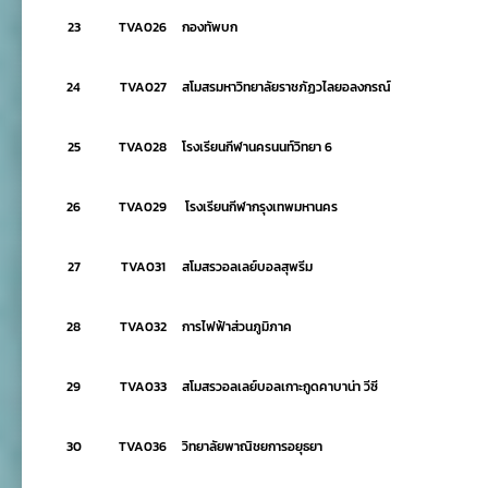
23
TVA026
กองทัพบก
24
TVA027
สโมสรมหาวิทยาลัยราชภัฏวไลยอลงกรณ์
25
TVA028
โรงเรียนกีฬานครนนท์วิทยา 6
26
TVA029
โรงเรียนกีฬากรุงเทพมหานคร
27
TVA031
สโมสรวอลเลย์บอลสุพรีม
28
TVA032
การไฟฟ้าส่วนภูมิภาค
29
TVA033
สโมสรวอลเลย์บอลเกาะกูดคาบาน่า วีซี
30
TVA036
วิทยาลัยพาณิชยการอยุธยา