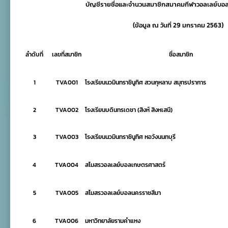
บัญชีรายชื่อและจำนวนสมาชิกสมาคมกีฬาวอลเลย์บอ
(ข้อมูล ณ วันที่ 29 มกราคม 2563)
ลำดับที่
เลขที่สมาชิก
ชื่อสมาชิก
1
TVA001
โรงเรียนนวมินทราชินูทิศ สวนกุหลาบ สมุทรปราการ
2
TVA002
โรงเรียนบดินทรเดชา (สิงห์ สิงหเสนี)
3
TVA003
โรงเรียนนวมินทราชินูทิศ หอวังนนทบุรี
4
TVA004
สโมสรวอลเลย์บอลเกษตรศาสตร์
5
TVA005
สโมสรวอลเลย์บอลนครราชสีมา
6
TVA006
มหาวิทยาลัยรามคำแหง