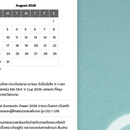
August 2026
M
T
W
T
F
S
1
3
4
5
6
7
8
10
11
12
13
14
15
17
18
19
20
21
22
3
24
25
26
27
28
29
0
31
l
วไทย ประเดิมสนาม เอาชนะ อินโดนีเซีย 3-1 เซต
ลหญิง 6th SEA V Cup 2026 เลกแรก ที่กรุง
เทศเวียดนาม
าร Domestic Power 2026 ภาคตะวันออก เดินหน้า
นและผู้ฝึกสอนวอลเลย์บอล รุ่น U12 / U18
คเอกชนรวมพลังเครือข่ายจัดงานเทิดพระเกียรติ
ด็จพระเจ้าอยู่หัว ทศวรรษแห่งการพัฒนา สืบสาน