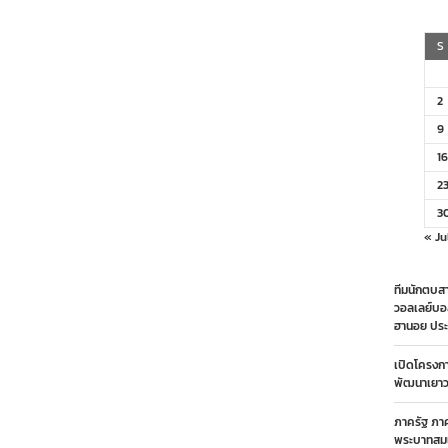
S
2
9
16
2
3
« Ju
ทีมนักตบสา
วอลเลย์บอ
ฮานอย ประ
เปิดโครงก
พัฒนาเยาวช
ภาครัฐ ภา
พระบาทสมเ