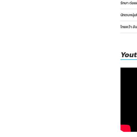
รักษา ต่อย
นักตบหนุ่ม
ไทยคว้า อั
You