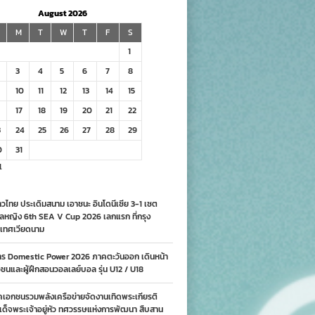
August 2026
M
T
W
T
F
S
1
3
4
5
6
7
8
10
11
12
13
14
15
17
18
19
20
21
22
3
24
25
26
27
28
29
0
31
l
วไทย ประเดิมสนาม เอาชนะ อินโดนีเซีย 3-1 เซต
ลหญิง 6th SEA V Cup 2026 เลกแรก ที่กรุง
เทศเวียดนาม
าร Domestic Power 2026 ภาคตะวันออก เดินหน้า
นและผู้ฝึกสอนวอลเลย์บอล รุ่น U12 / U18
คเอกชนรวมพลังเครือข่ายจัดงานเทิดพระเกียรติ
ด็จพระเจ้าอยู่หัว ทศวรรษแห่งการพัฒนา สืบสาน