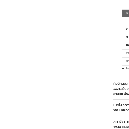
S
2
9
16
2
3
« Ju
ทีมนักตบสา
วอลเลย์บอ
ฮานอย ประ
เปิดโครงก
พัฒนาเยาวช
ภาครัฐ ภา
พระบาทสมเ