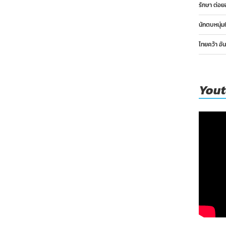
รักษา ต่อย
นักตบหนุ่ม
ไทยคว้า อั
You