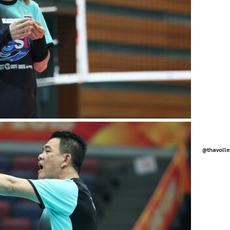
@thavolle