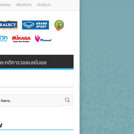
กิจกรรม
เกี่ยวกับเรา
ติดต่อเรา
น และกติการวอลเลย์บอล
น