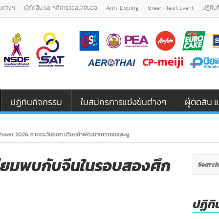
นต่างๆ
ผู้ตัดสิน และกติการวอลเลย์บอล
Anti-Doping
Green Heart Event
ปฏิทิน
ปฏิทินกิจกรรม
ใบสมัครการแข่งขันต่างๆ
ผู้ตัดสิ
ower 2026 ภาคตะวันออก เดินหน้าพัฒนาเยาวชนและผู้ฝึกสอนวอลเลย์บอล รุ่น U12 / U18
ียมพบกับจีนในรอบสองศึก
ปฏิทิ
on
สาว