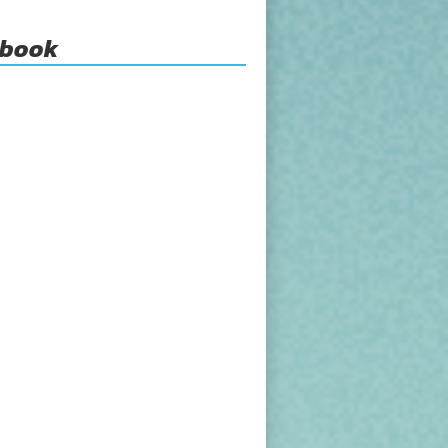
ebook