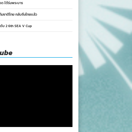
อด ใต้ร่มพระบาร
ทีมชาติไทย กลับถึงไทยเเล้ว
นดับ 2 6th SEA V Cup
tube