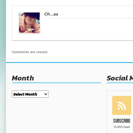
Ch...aa
Comments are closed.
Month
Social 
Month
Subscribe
To RSS Feed