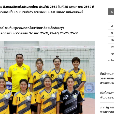
ชิง
ข ชิงชนะเลิศแห่งประเทศไทย ประจำปี 2562 วันที่ 28 พฤษภาคม 2562 ที่
แชมป์
ราชพฤกษ์
S
นคร เป็นเกมในวันที่เก้า รอบรองชนะเลิศ มีผลการแข่งขันดังนี้
“ซี
เล็ค”
ประชาชน
2
ือง) พบกับ จุฬาลงกรณ์มหาวิทยาลัย (เสื้อสีชมพู)
หญิง
ข
9
ลงกรณ์มหาวิทยาลัย 3-1 เซต 25-21, 25-20, 23-25, 25-16
2562
16
2
3
« Ju
ทีมนักตบสา
วอลเลย์บอ
ฮานอย ประ
เปิดโครงก
พัฒนาเยาวช
ภาครัฐ ภา
พระบาทสมเ