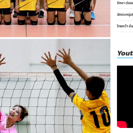
รักษา ต่อย
นักตบหนุ่ม
ไทยคว้า อั
You