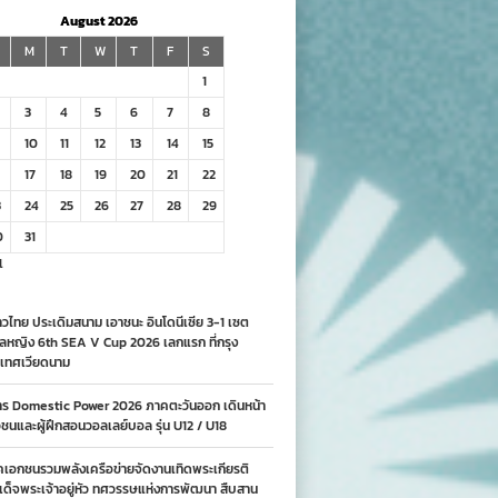
August 2026
M
T
W
T
F
S
1
3
4
5
6
7
8
10
11
12
13
14
15
17
18
19
20
21
22
3
24
25
26
27
28
29
0
31
l
วไทย ประเดิมสนาม เอาชนะ อินโดนีเซีย 3-1 เซต
ลหญิง 6th SEA V Cup 2026 เลกแรก ที่กรุง
เทศเวียดนาม
าร Domestic Power 2026 ภาคตะวันออก เดินหน้า
นและผู้ฝึกสอนวอลเลย์บอล รุ่น U12 / U18
คเอกชนรวมพลังเครือข่ายจัดงานเทิดพระเกียรติ
ด็จพระเจ้าอยู่หัว ทศวรรษแห่งการพัฒนา สืบสาน