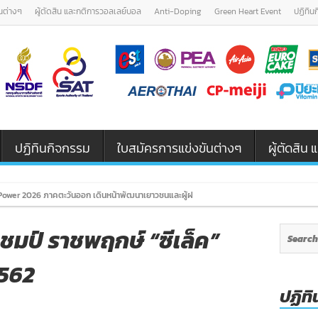
นต่างๆ
ผู้ตัดสิน และกติการวอลเลย์บอล
Anti-Doping
Green Heart Event
ปฏิทิน
ปฏิทินกิจกรรม
ใบสมัครการแข่งขันต่างๆ
ผู้ตัดสิ
ower 2026 ภาคตะวันออก เดินหน้าพัฒนาเยาวชนและผู้ฝึกสอนวอลเลย์บอล รุ่น U12 / U18
ชมป์ ราชพฤกษ์ “ซีเล็ค”
562
ปฏิทิ
on
เกษตรศาสตร์