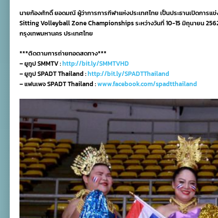
เปิด
นายก้องศักดิ์ ยอดมณี ผู้ว่าการการกีฬาแห่งประเทศไทย เป็นประธานเปิดการแ
การ
แข่งขัน
Sitting Volleyball Zone Championships ระหว่างวันที่ 10-15 มิถุนายน 2562
พารา
กรุงเทพมหานคร ประเทศไทย
วอลเลย์
ชิง
***ติดตามการถ่ายทอดสดทาง***
แชมป์
เอเชีย-
– ยูทูป SMMTV :
http://bit.ly/SMMTVHD
โอ
– ยูทูป SPADT Thailand :
http://bit.ly/SPADTThailand
เชีย
– แฟนเพจ SPADT Thailand :
www.facebook.com/spadtthailand
เนีย
2019