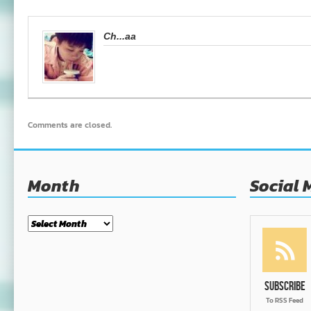
Ch...aa
Comments are closed.
Month
Social 
Month
Subscribe
To RSS Feed