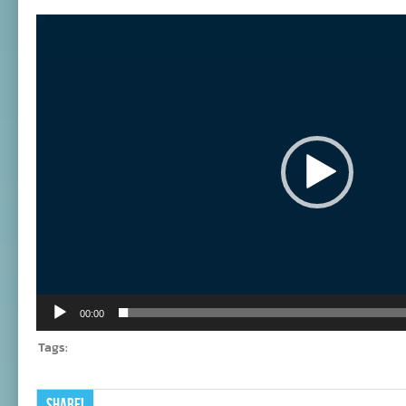
กรด
Video
อะ
Player
มิ
โน
จึง
จำเป็น
ใน
การ
ออก
กำลัง
กาย
และ
การ
เล่น
กีฬา
00:00
Tags:
Share!