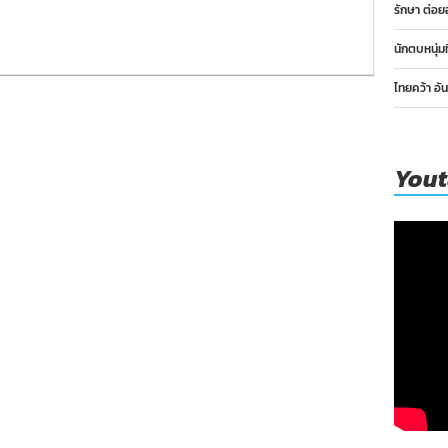
รักษา ต่อย
นักตบหนุ่ม
ไทยคว้า อั
You