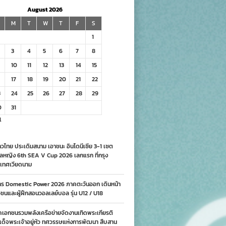
August 2026
M
T
W
T
F
S
1
3
4
5
6
7
8
10
11
12
13
14
15
17
18
19
20
21
22
3
24
25
26
27
28
29
0
31
l
วไทย ประเดิมสนาม เอาชนะ อินโดนีเซีย 3-1 เซต
ลหญิง 6th SEA V Cup 2026 เลกแรก ที่กรุง
เทศเวียดนาม
าร Domestic Power 2026 ภาคตะวันออก เดินหน้า
นและผู้ฝึกสอนวอลเลย์บอล รุ่น U12 / U18
คเอกชนรวมพลังเครือข่ายจัดงานเทิดพระเกียรติ
ด็จพระเจ้าอยู่หัว ทศวรรษแห่งการพัฒนา สืบสาน