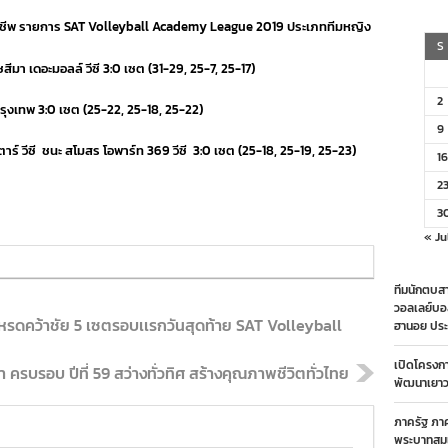
รีม
อาชีพ รายการ SAT Volleyball Academy League 2019 ประเภททีมหญิง
ชมป์
ุ่ม
S
อด
สีมา เดอะมอลล์ วีซี 3:0 เซต (31-29, 25-7, 25-17)
อ
ร์
2
 กรุงเทพ 3:0 เซต (25-22, 25-18, 25-22)
ู,
9
อน
าร์ วีซี ชนะ สโมสร โอพาร์ท 369 วีซี 3:0 เซต (25-18, 25-19, 25-23)
ก่น
16
2
ร์
้า
3
ัย
« Ju
ทีมนักตบสา
วอลเลย์บอ
เหรดคว้าชัย 5 เซตรอบเเรกวันสุดท้าย SAT Volleyball
ฮานอย ประ
เปิดโครงก
รบรอบ ปีที่ 59 สว่างทั่วทิศ สร้างคุณภาพชีวิตทั่วไทย
พัฒนาเยาวช
ภาครัฐ ภา
พระบาทสมเ