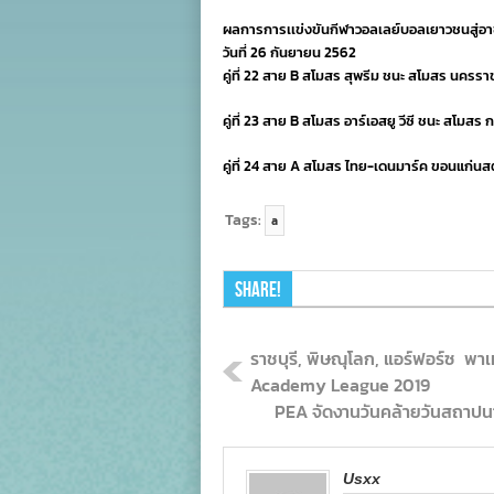
พ
ผลการการเเข่งขันกีฬาวอลเลย์บอลเยาวชนสู่
แ
กล
วันที่ 26 กันยายน 2562
ก
คู่ที่ 22 สาย B สโมสร สุพรีม ชนะ สโมสร นครราช
ค
อา
คู่ที่ 23 สาย B สโมสร อาร์เอสยู วีซี ชนะ สโมสร
เอ
สย
ข
คู่ที่ 24 สาย A สโมสร ไทย-เดนมาร์ค ขอนแก่นสต
แ
ส
ตา
Tags:
a
คว
ช
Share!
ราชบุรี, พิษณุโลก, แอร์ฟอร์ซ พา
Academy League 2019
PEA จัดงานวันคล้ายวันสถาปนา ค
Usxx