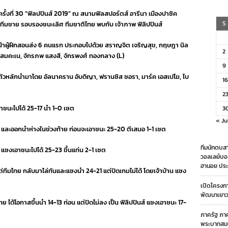
ทย
้งที่ 30 “ฟิลปปินส์ 2019” ณ สนามฟิลสปอร์ตส์ อารีนา เมืองปาซิค
าย
ลิปปินส์
S
ภททีมชาย รอบรองชนะเลิศ ทีมชาติไทย พบกับ เจ้าภาพ ฟิลิปปินส์
ซต
วหน้าผู้ฝึกสอนส่ง 6 คนแรก ประกอบไปด้วย สราญจิต เจริญสุข, กฤษฎา นิล
่น
2
า สมคะเน, จักรภพ แสงสี, จักรพงศ์ ทองกลาง (L)
ง
องแดง
9
ก
้เล่นตัวหลักนำมาโดย อัลนาคราน อับดิญา, ฟรานซิส ซอรา, มาร์ค เอสเปโฆ, ไบ
เกมส์2019
16
2
เอาชนะไปได้ 25-17 นำ 1-0 เซต
3
« Ju
กม และออกนำห่างในช่วงท้าย ก่อนจะเอาชนะ 25-20 ตีเสมอ 1-1 เซต
ทีมนักตบสา
ย แซงเอาชนะไปได้ 25-23 ขึ้นแท่น 2-1 เซต
วอลเลย์บอ
ฮานอย ประ
 แต่ทีมไทย กลับมาไล่ทันและแซงนำ 24-21 แต่ปิดเกมไม่ได้ โดยเจ้าบ้าน แซง
เปิดโครงก
พัฒนาเยาวช
 ได้โอกาสขึ้นนำ 14-13 ก่อน แต่ปิดไม่ลง เป็น ฟิลิปปินส์ แซงเอาชนะ 17-
ภาครัฐ ภา
พระบาทสมเ