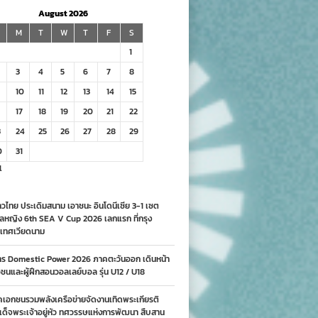
August 2026
M
T
W
T
F
S
1
3
4
5
6
7
8
10
11
12
13
14
15
17
18
19
20
21
22
3
24
25
26
27
28
29
0
31
l
วไทย ประเดิมสนาม เอาชนะ อินโดนีเซีย 3-1 เซต
ลหญิง 6th SEA V Cup 2026 เลกแรก ที่กรุง
เทศเวียดนาม
าร Domestic Power 2026 ภาคตะวันออก เดินหน้า
นและผู้ฝึกสอนวอลเลย์บอล รุ่น U12 / U18
คเอกชนรวมพลังเครือข่ายจัดงานเทิดพระเกียรติ
ด็จพระเจ้าอยู่หัว ทศวรรษแห่งการพัฒนา สืบสาน