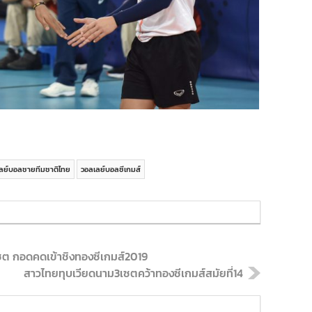
ลย์บอลชายทีมชาติไทย
วอลเลย์บอลซีเกมส์
ต กอดคดเข้าชิงทองซีเกมส์2019
สาวไทยทุบเวียดนาม3เซตคว้าทองซีเกมส์สมัยที่14