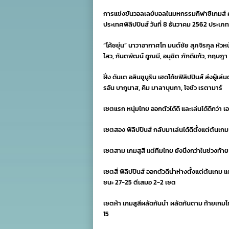
ไ
การแข่งขันวอลเลย์บอลในมหกรรมกีฬาซีเกมส์ ครั
พ่
ฟิ
ประเทศฟิลิปปินส์ วันที่ 8 ธันวาคม 2562 ประเ
5
เ
“โค้ชยุ่น” นาวาอากาศโท มนต์ชัย สุภจิรกุล หั
หล
ไสว, กันตพัฒน์ คูณมี, อนุชิต ภักดีแก้ว, กฤษฎ
ชิ
ท
ศึ
ฝั่ง ดันเต อลินซูนูริน เฮดโค้ชฟิลิปปินส์ ส่งผู
ซี
รอัน บากูนาส, คิม มาลาบุนกา, โจชัว เรตามาร์
เซตแรก หนุ่มไทย ออกตัวได้ดี และเล่นได้ดีกว่า 
เซตสอง ฟิลิปปินส์ กลับมาเล่นได้ดีตั้งแต่ต้นเ
เซตสาม เกมสูสี แต่ทีมไทย ยังนิ่งกว่าในช่วงท้า
เซตสี่ ฟิลิปปินส์ ออกตัวดีนำห่างตั้งแต่ต้นเกม
ชนะ 27-25 ตีเสมอ 2-2 เซต
เซตห้า เกมสูสีผลัดกันนำ ผลัดกันตาม ท้ายเกมไทย
15