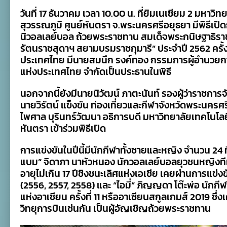
วิทยุ
วันที่ 17 ธันวาคม เวลา 10.00 น. ที่ยิมเนเซียม 2 มหา
กา
สุวรรณภูมิ ศูนย์หันตรา จ.พระนครศรีอยุธยา มีพิธีเปิด
รบินฯ
รอบ
นิวอลเลย์บอล ถ้วยพระราชทาน สมเด็จพระกนิษฐาธิรา
ชิง
รัตนราชสุดาฯ สยามบรมราชกุมารี” ประจำปี 2562 ครั้ง
ประเทศ2562เปิด
ฉาก
ประเทศไทย มีนายสมนึก รงค์ทอง กรรมการผู้อำนวยการ
อย่าง
แห่งประเทศไทย จำกัดเป็นประธานในพิธี
เป็น
ทางการ
นอกจากนี้ยังมีนายนิวัฒน์ ภาตะนันท์ รองผู้ว่าราชการ
นายวิรัตน์ แข็งขัน ท่องเที่ยวและกีฬาจังหวัดพระนครศ
ไพศาล บุรินทร์วัฒนา อธิการบดี มหาวิทยาลัยเทคโนโ
หันตรา เข้าร่วมพิธีเปิด
การแข่งขันในปีนี้มีนักกีฬาทั้งชายและหญิง จำนวน 24 
แบม” จิดาภา นาหัวหนอง นักวอลเลย์บอลยุวชนหญิงทีมช
อายุไม่เกิน 17 ปีชิงชนะเลิศแห่งเอเชีย เคยผ่านการแข่ง
(2556, 2557, 2558) และ “ไอมี่” ภิญญดา โต๊ะพ่อ นักก
แห่งอาเซียน ครั้งที่ 11 หรืออาเซียนสกูลเกมส์ 2019 ซ
วิทยุการบินเช่นกัน เป็นผู้อัญเชิญถ้วยพระราชทาน