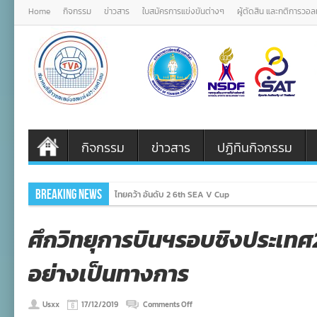
Home
กิจกรรม
ข่าวสาร
ใบสมัครการแข่งขันต่างๆ
ผู้ตัดสิน และกติการวอ
กิจกรรม
ข่าวสาร
ปฏิทินกิจกรรม
Breaking News
หนุ่มไทยล้างตาสำเร็จ! อั
ศึกวิทยุการบินฯรอบชิงประเท
อย่างเป็นทางการ
on
Usxx
17/12/2019
Comments Off
ศึก