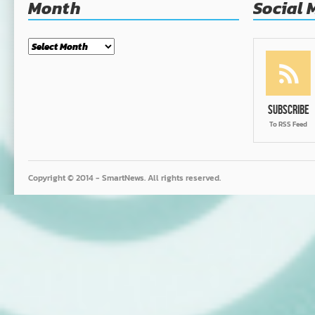
Month
Social 
Month
Subscribe
To RSS Feed
Copyright © 2014 - SmartNews. All rights reserved.