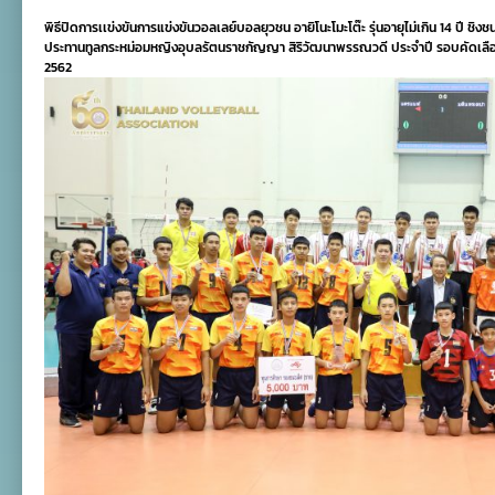
ปิด
พิธีปิดการเเข่งขันการแข่งขันวอลเลย์บอลยุวชน อายิโนะโมะโต๊ะ รุ่นอายุไม่เกิน 14 ปี ชิ
การ
ประทานทูลกระหม่อมหญิงอุบลรัตนราชกัญญา สิริวัฒนาพรรณวดี ประจำปี รอบคัดเลือกภ
แข่งขัน
2562
ลูก
ยาง
U14
อายิ
โนะ
โมะ
โต๊ะ
รอบ
คัด
ภาค
นครหลวง