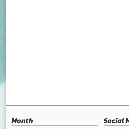
Month
Social 