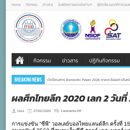
Home
กิจกรรม
ข่าวสาร
ใบสมัครการแข่งขันต่างๆ
ผู้ตัดสิน และกติการวอ
กิจกรรม
ข่าวสาร
ปฏิทินกิจกรรม
Breaking News
เปิดโครงการ Domestic Power 2026 ภาคตะวันออก เดินหน้
ผลศึกไทยลีก 2020 เลก 2 วันที่
on
Usxx
27/02/2020
Comments Off
ผล
ศึก
การแข่งขัน “ซีพี” วอลเลย์บอลไทยแลนด์ลีก ครั้งที่ 1
ไทย
ลีก