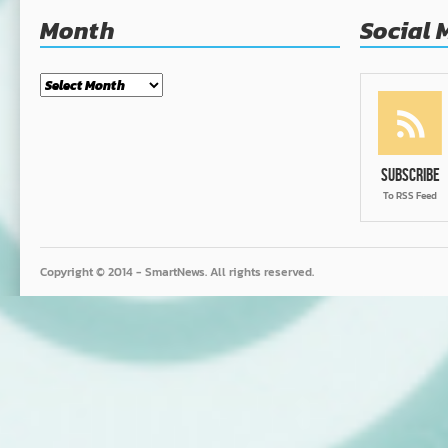
Month
Social 
Month
Subscribe
To RSS Feed
Copyright © 2014 - SmartNews. All rights reserved.