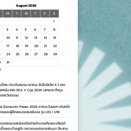
August 2026
M
T
W
T
F
S
1
3
4
5
6
7
8
10
11
12
13
14
15
17
18
19
20
21
22
3
24
25
26
27
28
29
0
31
l
วไทย ประเดิมสนาม เอาชนะ อินโดนีเซีย 3-1 เซต
ลหญิง 6th SEA V Cup 2026 เลกแรก ที่กรุง
เทศเวียดนาม
าร Domestic Power 2026 ภาคตะวันออก เดินหน้า
นและผู้ฝึกสอนวอลเลย์บอล รุ่น U12 / U18
คเอกชนรวมพลังเครือข่ายจัดงานเทิดพระเกียรติ
ด็จพระเจ้าอยู่หัว ทศวรรษแห่งการพัฒนา สืบสาน