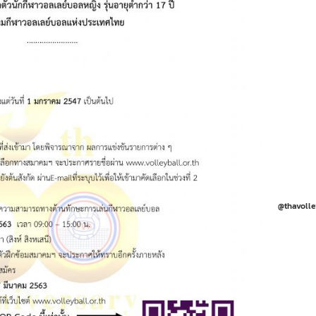
@thavolle