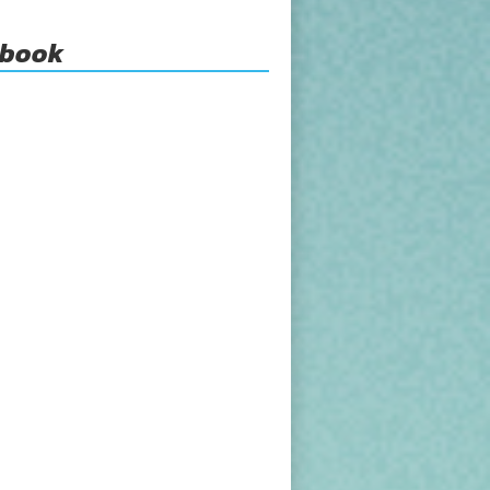
ebook