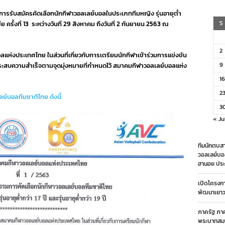
มฯ
รรับสมัครคัดเลือกนักกีฬาวอลเลย์บอลในประเภททีมหญิง รุ่นอายุต่ำ
ปิด
ับ
S
ีย ครั้งที่ 13 ระหว่างวันที่ 29 สิงหาคม ถึงวันที่ 2 กันยายน 2563 ณ
มัคร
ักกีฬา
อลเลย์บอล
2
แห่งประเทศไทย ในส่วนที่เกี่ยวกับการเตรียมนักกีฬาเข้าร่วมการแข่งขัน
ญิง
่น
9
ประสบความสำเร็จตามจุดมุ่งหมายที่กำหนดไว้ สมาคมกีฬาวอลเลย์บอลแห่ง
ายุ
ำ
16
ว่า
2
7
ย์บอลทีมชาติไทย ดังนี้
3
« Ju
ทีมนักตบสา
วอลเลย์บอ
ฮานอย ประ
เปิดโครงก
พัฒนาเยาวช
ภาครัฐ ภา
พระบาทสมเ