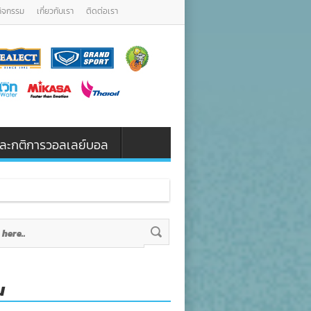
กิจกรรม
เกี่ยวกับเรา
ติดต่อเรา
น และกติการวอลเลย์บอล
น