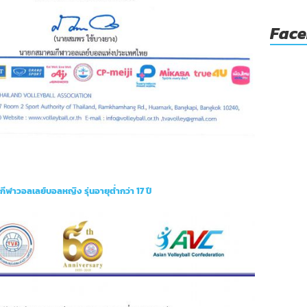
Fac
กกีฬาวอลเลย์บอลหญิง รุ่นอายุต่ำกว่า 17 ปี