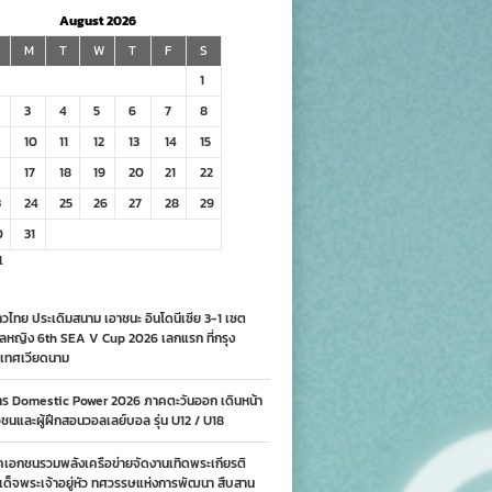
August 2026
M
T
W
T
F
S
1
3
4
5
6
7
8
10
11
12
13
14
15
17
18
19
20
21
22
3
24
25
26
27
28
29
0
31
l
วไทย ประเดิมสนาม เอาชนะ อินโดนีเซีย 3-1 เซต
ลหญิง 6th SEA V Cup 2026 เลกแรก ที่กรุง
เทศเวียดนาม
าร Domestic Power 2026 ภาคตะวันออก เดินหน้า
นและผู้ฝึกสอนวอลเลย์บอล รุ่น U12 / U18
คเอกชนรวมพลังเครือข่ายจัดงานเทิดพระเกียรติ
ด็จพระเจ้าอยู่หัว ทศวรรษแห่งการพัฒนา สืบสาน