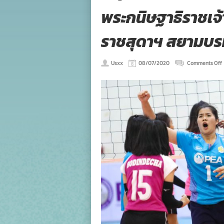
พระกนิษฐาธิราชเจ
ราชสุดาฯ สยามบรม
Usxx
08/07/2020
Comments Off
เ
ร
แ
ช
เ
แ
ค
ที
1
(
ที