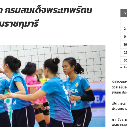
้า กรมสมเด็จพระเทพรัตน
S
ราชกุมารี
2
on
9
ปิด
ับ
16
สมัคร
2
การ
ข่งขัน
3
วอลเลย์บอล
เยาวชน
« Ju
PEA
ิง
ชนะ
ทีมนักตบสา
ลิศ
วอลเลย์บอ
ห่ง
ฮานอย ประ
ประเทศไทย
รั้ง
่
เปิดโครงก
6
พัฒนาเยาวช
ปี
่
ภาครัฐ ภา
36)
พระบาทสมเ
ประจำ