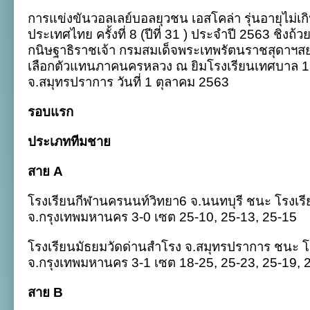
ศึก
การแข่งขันวอลเลย์บอลยุวชน เอสโคล่า รุ่นอายุไม่เกิ
ลูก
ยาง
ประเทศไทย ครั้งที่ 8 (ปีที่ 31 ) ประจำปี 2563 ชิ
เอ
กนิษฐาธิราชเจ้า กรมสมเด็จพระเทพรัตนราชสุดาฯส
ส
โค
เลือกตัวแทนภาคนครหลวง ณ ยิมโรงเรียนเทศบาล 1 (
ล่า
จ.สมุทรปราการ วันที่ 1 ตุลาคม 2563
2563
ภาค
นครหลวง
รอบแรก
:
รอบ
ประเภททีมชาย
แรก
1
ต.ค.
สาย A
โรงเรียนกีฬานครนนท์วิทยา6 จ.นนทบุรี ชนะ โรงเรี
จ.กรุงเทพมหานคร 3-0 เซต 25-10, 25-13, 25-15
โรงเรียนมัธยมวัดด่านสำโรง จ.สมุทรปราการ ชนะ 
จ.กรุงเทพมหานคร 3-1 เซต 18-25, 25-23, 25-19, 
สาย B