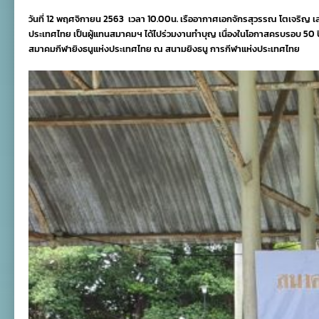
ลูก
วันที่ 12 พฤศจิกายน 2563 เวลา 10.00น. เรืออากาศเอกจักรสุวรรณ โตเจริญ
ยาง
ร่วม
ประเทศไทย เป็นผู้แทนสมาคมฯ ได้ไปร่วมงานทำบุญ เนื่องในโอกาสครบรอบ 50 
แสดง
สมาคมกีฬายิงธนูแห่งประเทศไทย ณ สนามยิงธนู การกีฬาแห่งประเทศไทย
ความ
ยินดี
วัน
ครบ
รอบ
50
ปี
สมาคม
ยิง
ธนู