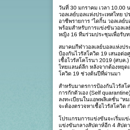
ลู
วันที่ 30 มกราคม เวลา 10.0
ย
ป
วอลเลย์บอลแห่งประเทศไทย ประ
แ
อาชีพรายการ “ไดกิ้น วอลเลย์
ม
เต
พร้อมสำหรับการแข่งขันวอลเล
ศึ
หญิง 16 ทีมร่วมประชุมเพื่อรับ
ได
กิ
ไ
สมาคมกีฬาวอลเลย์บอลแห่งป
ลี
ป้องกันไวรัสโควิด 19 เสนอต่
เริ
13
เชื้อไวรัสโคโรนา 2019 (ศบค.) ซ
ก.
ไทยแลนด์ลีก
หลังจากต้องหยุด
โควิด 19 ช่วงต้นปีที่ผ่านมา
สำหรับมาตรการป้องกันไวรัสโค
การกักตัวเอง (Self quarantine
ลงทะเบียนในแอพพลิเคชั่น “หมอ
จะต้องตรวจหาเชื้อไวรัสโควิด 
โปรแกรมการแข่งขันจะเริ่มแข่งข
แข่งขันกลางสัปดาห์อีก 4 สัปดาห์ 