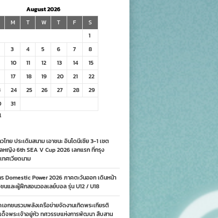
August 2026
M
T
W
T
F
S
1
3
4
5
6
7
8
10
11
12
13
14
15
17
18
19
20
21
22
3
24
25
26
27
28
29
0
31
l
วไทย ประเดิมสนาม เอาชนะ อินโดนีเซีย 3-1 เซต
ลหญิง 6th SEA V Cup 2026 เลกแรก ที่กรุง
เทศเวียดนาม
าร Domestic Power 2026 ภาคตะวันออก เดินหน้า
นและผู้ฝึกสอนวอลเลย์บอล รุ่น U12 / U18
คเอกชนรวมพลังเครือข่ายจัดงานเทิดพระเกียรติ
ด็จพระเจ้าอยู่หัว ทศวรรษแห่งการพัฒนา สืบสาน