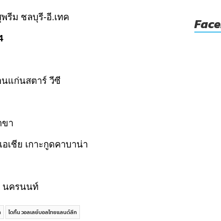
ุพรีม ชลบุรี-อี.เทค
Fac
4
นแก่นสตาร์ วีซี
สาขา
์เอเชีย เกาะกูดคาบาน่า
BB นครนนท์
ก
ไดกิ้น วอลเลย์บอลไทยแลนด์ลีก