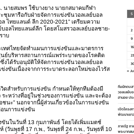
ก
0 น. นายสมพร ใช้บางยาง นายกสมาคมกีฬา
าง
ระชุม
S
ชุมหารือกับฝ่ายจัดการแข่งขันวอลเลย์บอล
จง
บอล ไทยแลนด์ ลีก 2020-2021” เตรียมความ
าตรการ
รียม
ย์บอลไทยแลนด์ลีก โดยสโมสรวอลเลย์บอลชาย-
2
ก
ทราบ
9
้น
ทย
16
ระเทศไทยจัดทำแผนการแข่งขันและมาตรการ
ก
อศูนย์บริหารสถานการณ์แพร่ระบาดของโรคติด
2
่ม
ึ่งได้รับอนุมัติให้จัดการแข่งขันวอลเลย์บอล
3
พ.
แข่งขันเนื่องจากการระบาดระลอกใหม่ของไวรัส
« Ju
ทีมนักตบสา
วิดสำหรับการแข่งขัน กำหนดให้ทุกทีมต้องมี
วอลเลย์บอ
) ระหว่างที่อยู่ในช่วงของการแข่งขัน และจะต้อง
ฮานอย ประ
ชนะ” นอกจากนี้ผู้ส่วนเกี่ยวข้องในการแข่งขัน
ก่อนการแข่งขัน
เปิดโครงก
พัฒนาเยาวช
ันในวันที่ 13 กุมภาพันธ์ โดยได้เพิ่มแมตช์
ภาครัฐ ภา
(วันพุธที่ 17 ก.พ., วันพุธที่ 24 ก.พ., วันพุธที่ 10
พระบาทสมเ