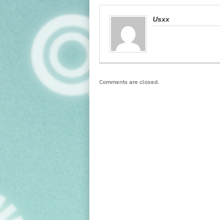
Usxx
Comments are closed.