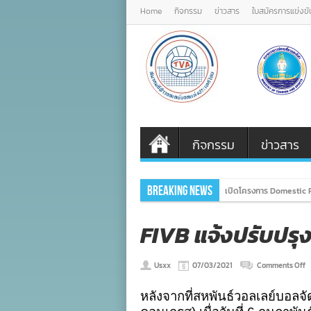
Home
กิจกรรม
ข่าวสาร
ใบสมัครการแข่งขั
กิจกรรม
ข่าวสาร
Breaking News
เปิดโครงการ Domestic P
FIVB แจ้งปรับปรุ
o
Usxx
07/03/2021
Comments Off
F
แจ
หลังจากที่สหพันธ์วอลเลย์บอลจัด
ป
ก