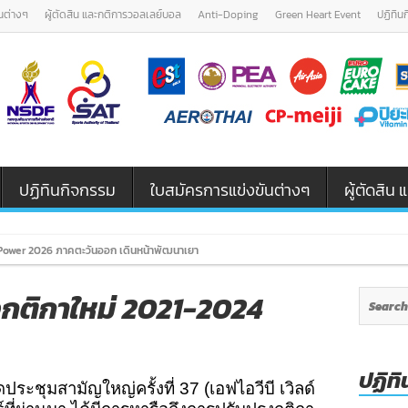
นต่างๆ
ผู้ตัดสิน และกติการวอลเลย์บอล
Anti-Doping
Green Heart Event
ปฏิทิน
ปฏิทินกิจกรรม
ใบสมัครการแข่งขันต่างๆ
ผู้ตัดสิ
ower 2026 ภาคตะวันออก เดินหน้าพัฒนาเยาวชนและผู้ฝึกสอนวอลเลย์บอล รุ่น
งกติกาใหม่ 2021-2024
n
IVB
ปฏิทิ
้ง
ประชุมสามัญใหญ่ครั้งที่ 37 (เอฟไอวีบี เวิลด์
รับปรุง
ติกา