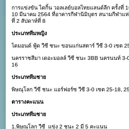
การ
การแข่งขัน ไดกิ้น วอลเลย์บอลไทยแลนด์ลีก ครั้งที่ 1
แข่งขัน
ศึก
10 มีนาคม 2564 ที่อาคารกีฬานิมิบุตร สนามกีฬาแห
ได
ที่ 2 สัปดาห์ที่ 8
กิ้น
ไทย
แลนด์
ประเภททีมหญิง
ลีก
2021
ไดมอนด์ ฟู้ด วีซี ชนะ ขอนแก่นสตาร์ วีซี 3-0 เซต 
เลก
2
:
นครราชสีมา เดอะมอลล์ วีซี ชนะ 3BB นครนนท์ 3-0
10
มี.ค.
16
ประเภททีมชาย
พิษณุโลก วีซี ชนะ แอร์ฟอร์ซ วีซี 3-0 เซต 25-18, 2
ตารางคะแนน
ประเภททีมชาย
1.พิษณุโลก วีซี
แข่ง 2 ชนะ 2 มี 5 คะแนน