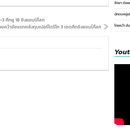
รักษา ต่อย
นักตบหนุ่ม
2-3 ศึกยู 18 ชิงแชมป์โลก
ไทยคว้า อั
ไทยคว้าชัยแรกหลังทุบเปอร์โตริโก 3 เซตศึกชิงแชมป์โลก
You