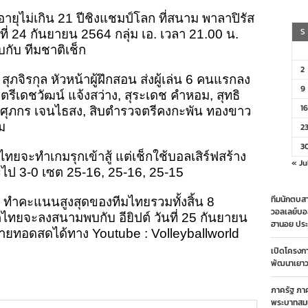
ทย
ยุไม่เกิน 21 ปีชิงแชมป์โลก ที่สนาม พาลาปิรัส
1
S
นที่ 24 กันยายน 2564 กลุ่ม เอ. เวลา 21.00 น.
่าย
กับ ทีมชาติเช็ก
็ก
2
ซต
ภจิรกุล หัวหน้าผู้ฝึกสอน ส่งผู้เล่น 6 คนแรกลง
ัด
9
เดชวัฒน์ แจ้งสว่าง, สุระเดช คำหอม, สุทธิ
อง
ึก
16
ง, ศุภกร เจนไธสง, สิบตำรวจตรีคงกะพัน ทองขาว
ง
าม
2
ชมป์
ลก
3
มไทยจะทำเกมรุกเข้าสู้ แต่เช็กใช้บอลเสิร์ฟสร้าง
« Ju
ไป 3-0 เซต 25-16, 25-16, 25-15
ทีมนักตบสา
ง ทำคะแนนสูงสุดของทีมไทยรวมทั้งสิ้น 8
วอลเลย์บอ
ทยจะลงสนามพบกับ อียิปต์ วันที่ 25 กันยายน
ฮานอย ประ
ายทอดสดได้ทาง Youtube : Volleyballworld
เปิดโครงก
พัฒนาเยาวช
ภาครัฐ ภา
พระบาทสมเ