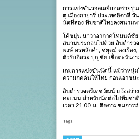
ไ
การแข่งขันวอลเลย์บอลชายรุ่นอา
ยู​
2
ตู เมืองกายารี่ ประเทศอิตาลี วั
พ
นัดที่สอง ทีมชาติไทยลงสนามพบ
เช
3
เ
โค้ชยุ่น นาวาอากาศโทมนต์ชัย สุ
น
สนามประกอบไปด้วย สิบตำรวจตรี
ส
ศ
พงษ์ ดรหลักคำ, ชยุตม์ คงเรือ
ชิ
ตัวรับอิสระ บุญชัย เชื้อตะวันง
แ
โ
เกมการแข่งขันนัดนี้ แม้ว่าหนุ่
ความกดดันให้ไทย ก่อนเอาชนะ
สิบตำรวจตรีเดชวัฒน์ แจ้งสว่า
คะแนน สำหรับนัดต่อไปทีมชาติไ
เวลา 21.00 น. ติดตามชมการถ่
Tags: