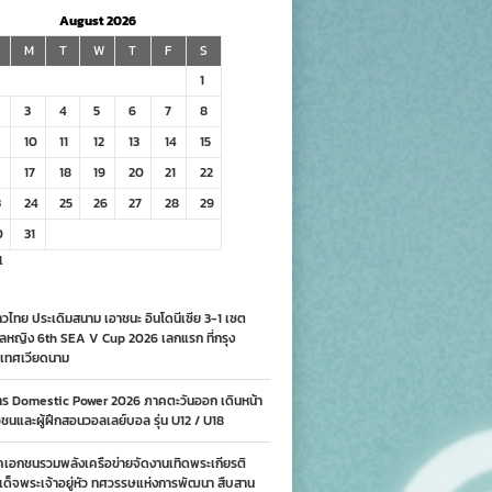
August 2026
M
T
W
T
F
S
1
3
4
5
6
7
8
10
11
12
13
14
15
17
18
19
20
21
22
3
24
25
26
27
28
29
0
31
l
วไทย ประเดิมสนาม เอาชนะ อินโดนีเซีย 3-1 เซต
ลหญิง 6th SEA V Cup 2026 เลกแรก ที่กรุง
เทศเวียดนาม
าร Domestic Power 2026 ภาคตะวันออก เดินหน้า
นและผู้ฝึกสอนวอลเลย์บอล รุ่น U12 / U18
คเอกชนรวมพลังเครือข่ายจัดงานเทิดพระเกียรติ
ด็จพระเจ้าอยู่หัว ทศวรรษแห่งการพัฒนา สืบสาน