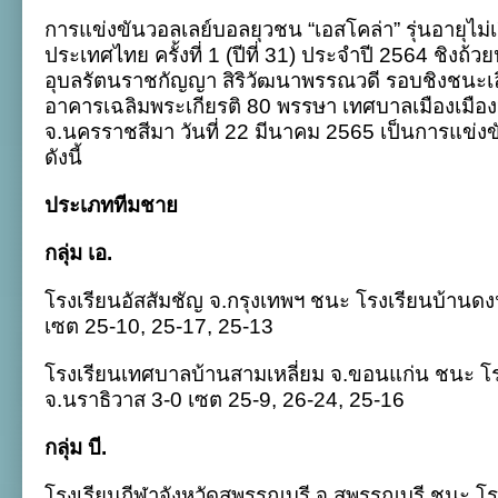
แข่งขัน
การแข่งขันวอลเลย์บอลยุวชน “เอสโคล่า” รุ่นอายุไม่เ
ศึก
ยุวชน
ประเทศไทย ครั้งที่ 1 (ปีที่ 31) ประจำปี 2564 ชิง
เอ
อุบลรัตนราชกัญญา สิริวัฒนาพรรณวดี รอบชิงชนะ
ส
โค
อาคารเฉลิมพระเกียรติ 80 พรรษา เทศบาลเมืองเมืองป
ล่า
จ.นครราชสีมา วันที่ 22 มีนาคม 2565 เป็นการแข่ง
14
ดังนี้
ปี
รอบ
ประเทศ
ประเภททีมชาย
:
22
มี.ค.
กลุ่ม เอ.
โรงเรียนอัสสัมชัญ จ.กรุงเทพฯ ชนะ โรงเรียนบ้านดงน้
เซต 25-10, 25-17, 25-13
โรงเรียนเทศบาลบ้านสามเหลี่ยม จ.ขอนแก่น ชนะ โรง
จ.นราธิวาส 3-0 เซต 25-9, 26-24, 25-16
กลุ่ม บี.
โรงเรียนกีฬาจังหวัดสุพรรณบุรี จ.สุพรรณบุรี ชนะ โ