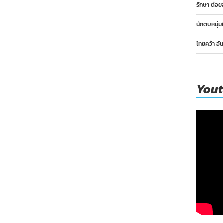
รักษา ต่อย
นักตบหนุ่ม
ไทยคว้า อั
You