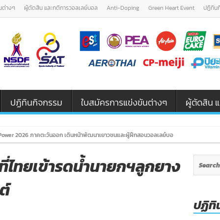
นต่างๆ
ผู้ตัดสิน และกติการวอลเลย์บอล
Anti-Doping
Green Heart Event
ปฏิทิน
ปฏิทินกิจกรรม
ใบสมัครการแข่งขันต่างๆ
ผู้ตัดสิ
ower 2026 ภาคตะวันออก เดินหน้าพัฒนาเยาวชนและผู้ฝึกสอนวอลเลย์บอล รุ่น U12 / U18
าที่ไทยเข้ารดน้ำนายกฯลูกยาง
ต์
ปฏิทิ
n
ักกีฬา