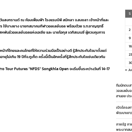
ละ
้า
้าที่
S
ทย
งในวันสงกรานต์ ณ ห้องเฟื่องฟ้า โรงแรมบีพี สมิหลา จ.สงขลา เจ้าหน้าที่และ
้า
ร ใช้บางยาง นายกสมาคมกีฬาวอลเลย์บอล พร้อมด้วย ร.ท.ชาญฤทธิ์
ดน้ำ
2
หพันธ์วอลเลย์บอลแห่งเอเชีย และ นายโอกุส เดกิสเมนซี่ ผู้ควบคุมการ
า
กฯ
9
ูก
าง
16
น้าที่ไทยและคนไทยที่ให้ความร่วมมือเป็รอย่างดี รู้สึกประทับใจมาตั้งแต่
ื่อง
2
น
เกิน 19 ปีที่จ.ภูเก็ต ครั้งนี้เป็นอีกครั้งที่รู้สึกประทับใจเช่นเดียวกัน
น
3
งกรานต์
o Tour Futures “NFDS” Songkhla Open จะเริ่มขึ้นระหว่างวันที่ 14-17
« Ju
ทีมนักตบสา
วอลเลย์บอ
ฮานอย ประ
เปิดโครงก
พัฒนาเยาวช
ภาครัฐ ภา
พระบาทสมเ