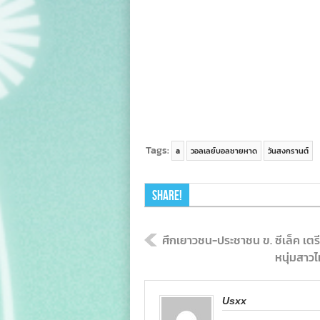
Tags:
a
วอลเลย์บอลชายหาด
วันสงกรานต์
Share!
ศึกเยาวชน-ประชาชน ข. ซีเล็ค เตรี
หนุ่มสาว
Usxx