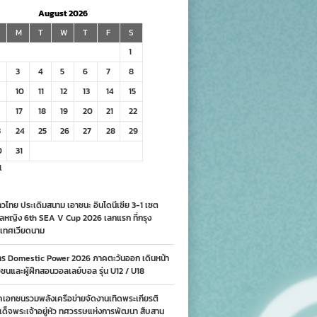
August 2026
M
T
W
T
F
S
1
3
4
5
6
7
8
10
11
12
13
14
15
17
18
19
20
21
22
3
24
25
26
27
28
29
0
31
l
วไทย ประเดิมสนาม เอาชนะ อินโดนีเซีย 3-1 เซต
ลหญิง 6th SEA V Cup 2026 เลกแรก ที่กรุง
เทศเวียดนาม
าร Domestic Power 2026 ภาคตะวันออก เดินหน้า
นและผู้ฝึกสอนวอลเลย์บอล รุ่น U12 / U18
คเอกชนรวมพลังเครือข่ายจัดงานเทิดพระเกียรติ
ด็จพระเจ้าอยู่หัว ทศวรรษแห่งการพัฒนา สืบสาน