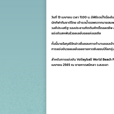
แ
เจ
หน
ไ
วันที่ 13 เมษายน เวลา 11.00 น. มีพิธีรดนำ้เนื่อ
เข
นักกีฬาทีมชาติไทย เข้ารดน้ำขอพรจากนายสมพ
ร
วงศ์ประเสริฐ รองประธานกิตติมศักดิ์ตอลดชีพ ส
น
ย
แข่งขันสหพันธ์วอลเลย์บอลแห่งเอเชีย
ล
ย
ทั้งนี้นายโอกุสได้กล่าวชื่นชอบการทำงานของเจ้าห
เน
ใ
การแข่งขันวอลเลย์บอลชายหาดชิงแชมป์โลกรุ่นอายุไม่
วั
ส
สำหรับการแข่งขัน Volleyball World Beach Pr
เมษายน 2565 ณ ชายหาดสมิหลา จ.สงขลา