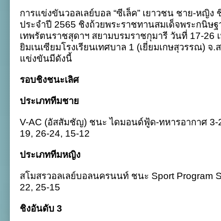
สัมชัญ-
การแข่งขันวอลเลย์บอล “ซีเล็ค” เยาวชน ชาย-หญิง
นคร
นนท์
ประจำปี 2565 ชิงถ้วยพระราชทานสมเด็จพระกนิษฐา
คว้า
เทพรัตนราชสุดาฯ สยามบรมราชกุมารี วันที่ 17-2
แชมป์
ลูก
ยิมเนเซียมโรงเรียนเทศบาล 1 (เยี่ยมเกษสุวรรณ) จ
ยาง
แข่งขันมีดังนี้
เยาวชน
ซี
เล็ค
รอบชิงชนะเลิศ
2565
ประเภททีมชาย
V-AC (อัสสัมชัญ) ชนะ ไดมอนด์ฟู้ด-ทหารอากาศ 3-2
19, 26-24, 15-12
ประเภททีมหญิง
สโมสรวอลเลย์บอลนครนนท์ ชนะ Sport Program Se
22, 25-15
ชิงอันดับ 3