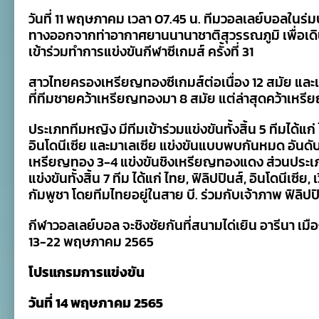
นัก
วันที่ 11 พฤษภาคม เวลา 07.45 น. ทีมวอลเลย์บอลในร
ตบ
ทางออกจากท่าอากาศยานนานาชาติสุวรรณภูมิ เพื่อเด
ใน
ร่ม
เข้าร่วมทำการแข่งขันกีฬาซีเกมส์ ครั้งที่ 31
ชาย-
หญิง
เดิน
สาวไทยครองเหรียญทองซีเกมส์ต่อเนื่อง 12 สมัย และ
ทาง
ที่ทีมชายคว้าเหรียญทองมา 8 สมัย แต่ล่าสุดคว้าเห
สู่
เวียดนาม
เตรียม
ประเภททีมหญิง มีทีมเข้าร่วมแข่งขันทั้งสิ้น 5 ทีมได้แก่
ลุย
อินโดนีเซีย และมาเลเซีย แข่งขันแบบพบกันหมด อันดับ
ศึก
ซีเกมส์
เหรียญทอง 3-4 แข่งขันชิงเหรียญทองแดง ส่วนประเภท
2021
แข่งขันทั้งสิ้น 7 ทีม ได้แก่ ไทย, ฟิลิปปินส์, อินโดนีเซีย
กัมพูชา โดยทีมไทยอยู่ในสาย บี. ร่วมกับเจ้าภาพ ฟิลิปป
กีฬาวอลเลย์บอล จะชิงชัยกันที่สนามได่เยิน อารีนา เมื
13-22 พฤษภาคม 2565
โปรแกรมการแข่งขัน
วันที่ 14 พฤษภาคม 2565