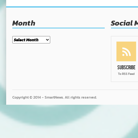
Month
Social 
Month
Subscribe
To RSS Feed
Copyright © 2014 - SmartNews. All rights reserved.