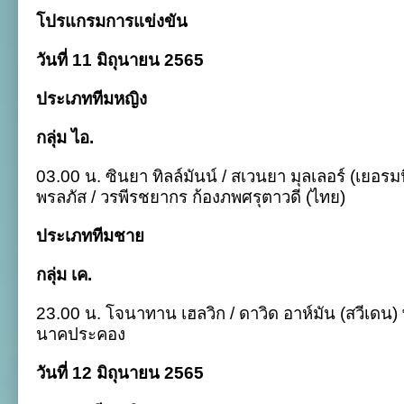
โปรแกรมการแข่งขัน
วันที่ 11 มิถุนายน 2565
ประเภททีมหญิง
กลุ่ม ไอ.
03.00 น. ซินยา ทิลล์มันน์ / สเวนยา มุลเลอร์ (เยอร
พรลภัส / วรพีรชยากร ก้องภพศรุตาวดี (ไทย)
ประเภททีมชาย
กลุ่ม เค.
23.00 น. โจนาทาน เฮลวิก / ดาวิด อาห์มัน (สวีเดน) พ
นาคประคอง
วันที่ 12 มิถุนายน 2565