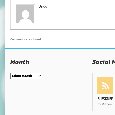
Usxx
Comments are closed.
Month
Social 
Month
Subscribe
To RSS Feed