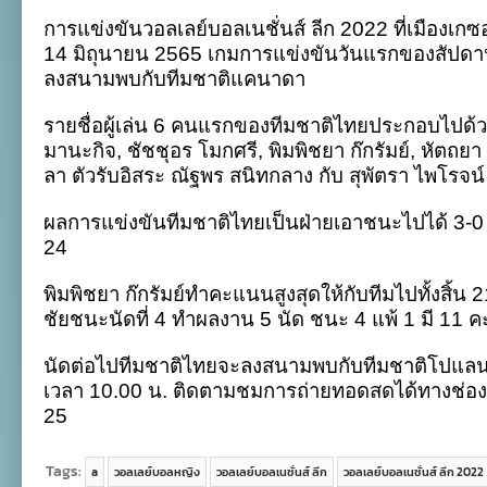
ไทย
การแข่งขันวอลเลย์บอลเนชั่นส์ ลีก 2022 ที่เมืองเกซอ
ฟอร์ม
แรง
14 มิถุนายน 2565 เกมการแข่งขันวันแรกของสัปดาห์ที
ประเดิม
ลงสนามพบกับทีมชาติแคนาดา
วีค2ชนะ
แคนาดา
3
รายชื่อผู้เล่น 6 คนแรกของทีมชาติไทยประกอบไปด้ว
เซต
มานะกิจ, ชัชชุอร โมกศรี, พิมพิชยา ก๊กรัมย์, หัตถยา
รวด
ศึก
ลา ตัวรับอิสระ ณัฐพร สนิทกลาง กับ สุพัตรา ไพโรจน์
เนชั่นส์
ลีก
ผลการแข่งขันทีมชาติไทยเป็นฝ่ายเอาชนะไปได้ 3-0 
24
พิมพิชยา ก๊กรัมย์ทำคะแนนสูงสุดให้กับทีมไปทั้งสิ้น
ชัยชนะนัดที่ 4 ทำผลงาน 5 นัด ชนะ 4 แพ้ 1 มี 11 
นัดต่อไปทีมชาติไทยจะลงสนามพบกับทีมชาติโปแลนด์
เวลา 10.00 น. ติดตามชมการถ่ายทอดสดได้ทางช่
25
Tags:
a
วอลเลย์บอลหญิง
วอลเลย์บอลเนชั่นส์ ลีก
วอลเลย์บอลเนชั่นส์ ลีก 2022