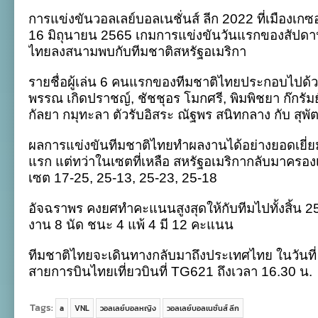
ไทย
การแข่งขันวอลเลย์บอลเนชั่นส์ ลีก 2022 ที่เมืองเกซอ
พ่าย
อเมริกา
16 มิถุนายน 2565 เกมการแข่งขันวันแรกของสัปดาห์ท
1-
ไทยลงสนามพบกับทีมชาติสหรัฐอเมริกา
3
เซต
ปิด
รายชื่อผู้เล่น 6 คนแรกของทีมชาติไทยประกอบไปด้
สนาม
พรรณ เกิดปราชญ์, ชัชชุอร โมกศรี, พิมพิชยา ก๊กรัมย์
สอง
ศึก
กัลยา กมุทะลา ตัวรับอิสระ ณัฐพร สนิทกลาง กับ สุพั
เนชั่นส์
ลีก
ผลการแข่งขันทีมชาติไทยทำผลงานได้อย่างยอดเยี่
แรก แต่ทว่าในเซตที่เหลือ สหรัฐอเมริกากลับมาครอง
เซต 17-25, 25-13, 25-23, 25-18
อัจฉราพร คงยศทำคะแนนสูงสุดให้กับทีมไปทั้งสิ้น
งาน 8 นัด ชนะ 4 แพ้ 4 มี 12 คะแนน
ทีมชาติไทยจะเดินทางกลับมาถึงประเทศไทย ในวันที่
สายการบินไทยเที่ยวบินที่ TG621 ถึงเวลา 16.30 น.
Tags:
a
VNL
วอลเลย์บอลหญิง
วอลเลย์บอลเนชั่นส์ ลีก