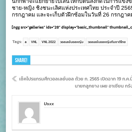
นักกีฬาจะแยกย้ายไปเล่นให้กับต้นสังกัดในการแข่งข
ชาย-หญิง ชิงชนะเลิศแห่งประเทศไทย ประจำปี 2565 
กรกฎาคม และจะเก็บตัวฝึกซ้อมในวันที่ 26 กรกฎา
[ngg src=”galleries” ids=”28″ display=”basic_thumbnail” thumbnail_
Tags:
a
VNL
VNL 2022
วอลเลย์บอลหญิง
วอลเลย์บอลหญิงทีมชาติไทย
Share!
เช็คโปรแกรมศึกวอลเลย์บอล ถ้วย ก. 2565 เปิดฉาก 19 ก.ค.นี
นายกลูกยาง เผย อาเซียน กรังด
Usxx