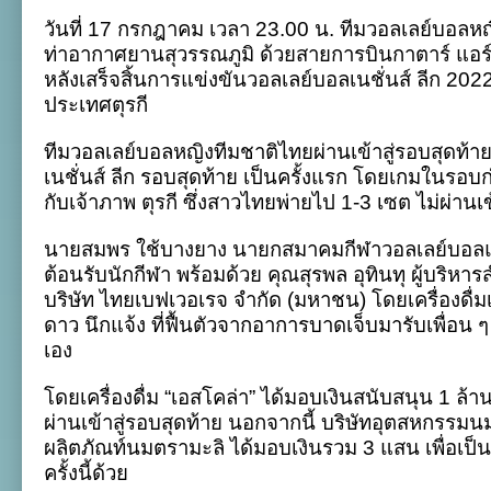
ไทย
วันที่ 17 กรกฎาคม เวลา 23.00 น. ทีมวอลเลย์บอลห
ถึง
บ้าน
ท่าอากาศยานสุวรรณภูมิ ด้วยสายการบินกาตาร์ แอร์เว
เกิด
หลังเสร็จสิ้นการแข่งขันวอลเลย์บอลเนชั่นส์ ลีก 2022
หลัง
เสร็จ
ประเทศตุรกี
ศึก
VNL
ทีมวอลเลย์บอลหญิงทีมชาติไทยผ่านเข้าสู่รอบสุดท้
พร้อม
รับ
เนชั่นส์ ลีก รอบสุดท้าย เป็นครั้งแรก โดยเกมในร
อัดฉีด
กับเจ้าภาพ ตุรกี ซึ่งสาวไทยพ่ายไป 1-3 เซต ไม่ผ่านเ
จาก
เอส
–
นายสมพร ใช้บางยาง นายกสมาคมกีฬาวอลเลย์บอลแ
นม
ต้อนรับนักกีฬา พร้อมด้วย คุณสุรพล อุทินทุ ผู้บร
ตรา
มะลิ
บริษัท ไทยเบฟเวอเรจ จำกัด (มหาชน) โดยเครื่องดื่
ดาว นึกแจ้ง ที่ฟื้นตัวจากอาการบาดเจ็บมารับเพื่อน ๆ
เอง
โดยเครื่องดื่ม “เอสโคล่า” ได้มอบเงินสนับสนุน 1 ล
ผ่านเข้าสู่รอบสุดท้าย นอกจากนี้ บริษัทอุตสหกรร
ผลิตภัณท์นมตรามะลิ ได้มอบเงินรวม 3 แสน เพื่อเป็
ครั้งนี้ด้วย