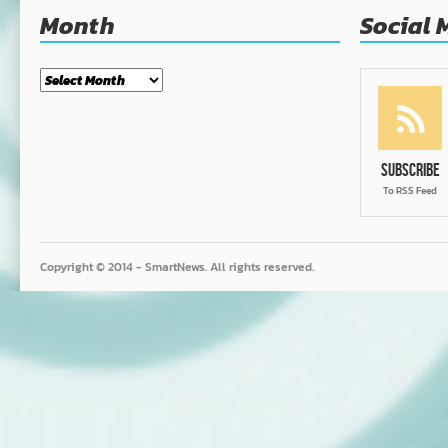
Month
Social 
Month
Subscribe
To RSS Feed
Copyright © 2014 - SmartNews. All rights reserved.