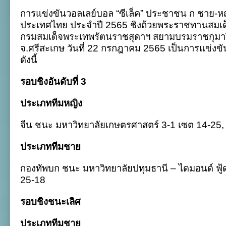
ศรีสะเกษ,
การแข่งขันวอลเลย์บอล “ซีเล็ค” ประชาชน ก ชาย-หญ
กองทัพ
อากาศ
ประเทศไทย ประจำปี 2565 ชิงถ้วยพระราชทานสมเด็
คว้า
กรมสมเด็จพระเทพรัตนราชสุดาฯ สยามบรมราชกุมารี 
แชมป์
ซี
จ.ศรีสะเกษ วันที่ 22 กรกฎาคม 2565 เป็นการแข่งขัน
เล็ค
ดังนี้
ถ้วย
ก.
2565
รอบชิงอันดับที่ 3
ประเภททีมหญิง
จีน ชนะ มหาวิทยาลัยเกษตรศาสตร์ 3-1 เซต 14-25,
ประเภททีมชาย
กองทัพบก ชนะ มหาวิทยาลัยปทุมธานี – ไดมอนด์ ฟู้
25-18
รอบชิงชนะเลิศ
ประเภททีมชาย