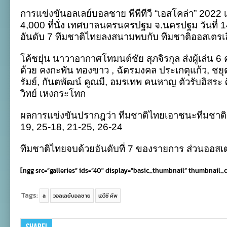
ไทย
การแข่งขันอลเลย์บอลชาย พีพีทีวี “เอสโคล่า” 2022 เ
เอาชนะ
ออสเตรเลีย
4,000 ที่นั่ง เทศบาลนครนครปฐม จ.นครปฐม วันที่ 
3-
อันดับ 7 ทีมชาติไทยลงสนามพบกับ ทีมชาติออสเตรเ
1
จบ
ที่
โค้ชยุ่น นาวาอากาศโทมนต์ชัย สุภจิรกุล ส่งผู้เล
7
ด้วย คงกะพัน ทองขาว , ฉัตรมงคล ประเกตุแก้ว, ชยุตม์ 
ศึก
เอ
รัมย์, กันตพัฒน์ คูณมี, อมรเทพ คนหาญ ตัวรับอิสร
วีซี
วิทย์ เหงกระโทก
คัพ
ผลการแข่งขันปรากฎว่า ทีมชาติไทยเอาชนะทีมชาติอ
19, 25-18, 21-25, 26-24
ทีมชาติไทยจบด้วยอันดับที่ 7 ของรายการ ส่วนออสเตร
[ngg src=”galleries” ids=”40″ display=”basic_thumbnail” thumbnail_
Tags:
a
วอลเลย์บอลชาย
เอวีซี คัพ