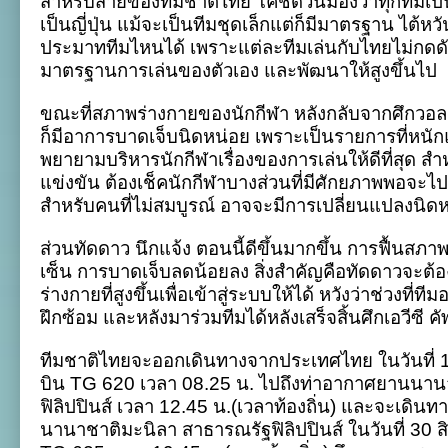
สำหรับสายของทีมชาติไทย โค้ชด่วนมองว่าทุกทีมเป็นคู
เป็นญี่ปุ่น แม้จะเป็นทีมชุดเล็กแต่ก็มีมาตรฐาน ไต้หวั
ประมาททีมไหนได้ เพราะแต่ละทีมเล่นกับไทยไม่กดดั
มาตรฐานการเล่นของตัวเอง และพัฒนาให้สูงขึ้นไป
ขณะที่สภาพร่างกายของนักกีฬา หลังกลับจากศึกวอลเล
ก็มีอาการบาดเจ็บนิดหน่อย เพราะเป็นรายการที่หนัก
พยายามบริหารนักกีฬาเรื่องของการเล่นให้ดีที่สุด สำ
แข่งขัน ต้องเช็คนักกีฬาบางส่วนที่มีศักยภาพพอจะ
สำหรับคนที่ไม่สมบูรณ์ อาจจะมีการเปลี่ยนแปลงนิด
ส่วนทัดดาว นึกแจ้ง ตอนนี้ดีขึ้นมากขึ้น การฟื้นสภา
เซ็น การบาดเจ็บลดน้อยลง สิ่งสำคัญคือทัดดาวจะต้อ
ร่างกายที่สูงขึ้นเพื่อเข้าสู่ระบบให้ได้ หวังว่าช่วงที่
ฝึกซ้อม และหลังมาร่วมทีมได้หลังเสร็จสิ้นศึกเอวีซี ค
ทีมชาติไทยจะออกเดินทางจากประเทศไทย ในวันที่ 1
บิน TG 620 เวลา 08.25 น. ไปถึงท่าอากาศยานนาน
ฟิลิปปินส์ เวลา 12.45 น.(เวลาท้องถิ่น) และจะเด
นานาชาติมะนิลา สาธารณรัฐฟิลิปปินส์ ในวันที่ 30 