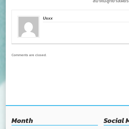
สมาคมลูกยางเผยราย
Usxx
Comments are closed.
Month
Social 