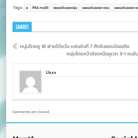
Tags:
a
PEA ภาคใต้
วอลเลย์บอลหญิง
วอลเลย์บอลเยาวชน
วอลเลย์บอลเยา
Share!
หนุ่มไทยยู 18 พ่ายไต้หวัน หล่นชิงที่ 7 ศึกชิงแชมป์เอเชีย
หนุ่มไทยคว้าชัยเหนือคูเวต 3-1 จบอัน
Usxx
Comments are closed.