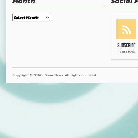
Month
Social 
Month
Subscribe
To RSS Feed
Copyright © 2014 - SmartNews. All rights reserved.