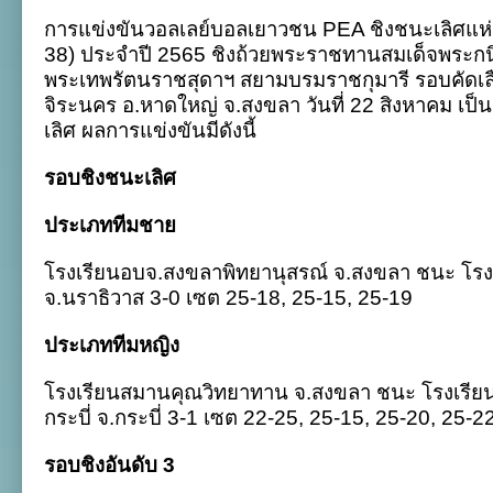
สมาน
การแข่งขันวอลเลย์บอลเยาวชน
PEA
ชิงชนะเลิศแห่
คุณ
วิทยาทาน
38)
ประจำปี
2565
ชิงถ้วยพระราชทานสมเด็จพระกนิ
คว้า
พระเทพรัตนราชสุดาฯ สยามบรมราชกุมารี รอบคัดเล
แชมป์
ลูก
จิระนคร อ.หาดใหญ่ จ.สงขลา วันที่ 22 สิงหาคม เป
ยาง
เลิศ ผลการแข่งขันมีดังนี้
PEA
2565
ภาค
รอบชิงชนะเลิศ
ใต้
ประเภททีมชาย
โรงเรียนอบจ
.
สงขลาพิทยานุสรณ์ จ
.
สงขลา ชนะ โรงเ
จ
.
นราธิวาส 3-0 เซต 25-18, 25-15, 25-19
ประเภททีมหญิง
โรงเรียนสมานคุณวิทยาทาน จ
.
สงขลา ชนะ โรงเรีย
กระบี่ จ
.
กระบี่ 3-1 เซต 22-25, 25-15, 25-20, 25-2
รอบชิงอันดับ 3