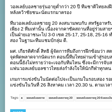
ยู
วอลเลย์บอลชายรุ่นอายุต่ำกว่า 20 ปี ทีมชาติไทยลงฝ
20
ซ้อม
หลังคว้าชัยชนะนัดแรกมาครอง
ปรับ
จุด
ทีมวอลเลย์บอลชายยู 20 ลงสนามพบกับ สหรัฐอาหรับเอมิ
พลาด
เตรียม
เพียง 2 ทีมเท่านั้น เนื่องจากคาซัคสถานที่อยู่ร่วม
ลุย
เป็นฝ่ายเอาชนะไป 3-0 เซต 25-17, 25-18, 25-16 ทำ
รอบ
สอง
สอง ในฐานะทีมแชมป์กลุ่ม ดี.
ศึก
ชิง
ผศ. เกียรติศักดิ์ สิทธิ ผู้จัดการทีมถึงการฝึกซ้อมว่า
แชมป์
เอเชีย
จุดพิดพลาดจากนัดแรก ตอนนี้ทีมไทยผ่านเข้าสู่รอบส
ตอนนี้ยังไม่ทรายว่าจะเจอกับทีมไหน ซึ่งจะมีการจับ
แฟนวอลเลย์บอลชาวไทยส่งกำลังใจให้นักกีฬาทุกคน
เกมการแข่งขันในนัดต่อไปจะเป็นเกมในรอบสอง ร
แข่งขันในวันที่ 26 สิงหาคม เวลา 20.30 น. ตามเ
Tags:
a
วอลเลย์บอลชาย
วอลเลย์บอลชายยู 20
วอลเลย์บอลชายยู 20 ชิงแชมป์เ