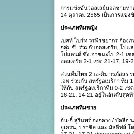
ผ
การแข่งขันวอลเลย์บอลชายหาด P
ง
ช
14 ตุลาคม 2565 เป็นการแข่งขัน
ไ
ลุ
ประเภททีมหญิง
ศึ
To
Ch
เบสท์-ไบร์ท วรพีรชยากร ก้องภพ
มั
กลุ่ม ซี. ร่วมกับออสเตรีย, โ
ส์
:
โปแลนด์ ซึ่งเอาชนะไป 2-1 เซต
วั
ออสเตรีย 2-1 เซต 21-17, 19-21
ที่
2
ส่วนทีมไทย 2 เอ-คิม วรภัสสร รด
เอฟ ร่วมกับ สหรัฐอเมริกา ทีม
ให้กับ สหรัฐอเมริกาทีม 0-2 เซ
18-21, 14-21 อยู่ในอันดับสุดท
ประเภททีมชาย
อ้น-กี้ สุรินทร์ จงกลาง / บัลลื
ยูเครน, บราซิล และ มัลดีฟส์ 