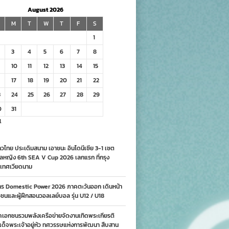
August 2026
M
T
W
T
F
S
1
3
4
5
6
7
8
10
11
12
13
14
15
17
18
19
20
21
22
3
24
25
26
27
28
29
0
31
l
วไทย ประเดิมสนาม เอาชนะ อินโดนีเซีย 3-1 เซต
ลหญิง 6th SEA V Cup 2026 เลกแรก ที่กรุง
เทศเวียดนาม
าร Domestic Power 2026 ภาคตะวันออก เดินหน้า
นและผู้ฝึกสอนวอลเลย์บอล รุ่น U12 / U18
คเอกชนรวมพลังเครือข่ายจัดงานเทิดพระเกียรติ
ด็จพระเจ้าอยู่หัว ทศวรรษแห่งการพัฒนา สืบสาน