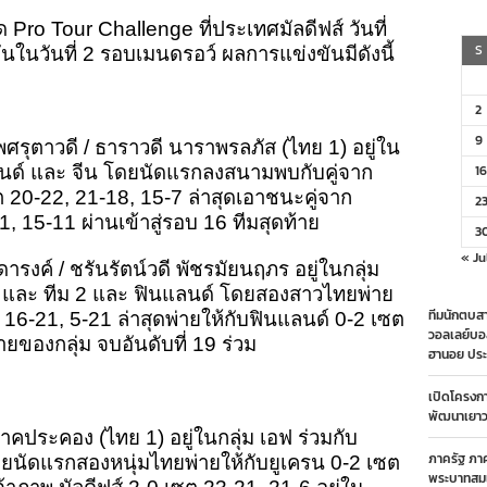
ล
ro Tour Challenge ที่ประเทศมัลดีฟส์ วันที่
าน
ายหาด
S
ในวันที่ 2 รอบเมนดรอว์ ผลการแข่งขันมีดังนี้
ทย
ย
กPro
2
ur
allenge
9
ศรุตาวดี / ธาราวดี นาราพรลภัส (ไทย 1) อยู่ใน
ลดีฟ
ปแลนด์ และ จีน โดยนัดแรกลงสนามพบกับคู่จาก
16
 20-22, 21-18, 15-7 ล่าสุดเอาชนะคู่จาก
2
น
, 15-11 ผ่านเข้าสู่รอบ 16 ทีมสุดท้าย
3
« Ju
ารงค์ / ชรันรัตน์วดี พัชรมัยนฤภร อยู่ในกลุ่ม
 1 และ ทีม 2 และ ฟินแลนด์ โดยสองสาวไทยพ่าย
ทีมนักตบสา
ต 16-21, 5-21 ล่าสุดพ่ายให้กับฟินแลนด์ 0-2 เซต
วอลเลย์บอ
้ายของกลุ่ม
จบอันดับที่ 19 ร่วม
ฮานอย ประ
เปิดโครงก
พัฒนาเยาวช
อ นาคประคอง (ไทย 1) อยู่ในกลุ่ม เอฟ ร่วมกับ
ภาครัฐ ภา
โดยนัดแรกสองหนุ่มไทยพ่ายให้กับยูเครน 0-2 เซต
พระบาทสมเ