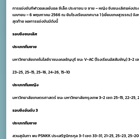
ม.เกษตรฯ
การแข่งขันกีฬาวอลเลย์บอล ซีเล็ค ประชาชน ข ชาย
–
หญิง ชิงชนะเลิศแห่งประ
คว้า
แชมป์
เมษายน
– 6
พฤษภาคม
2566
ณ ยิมโรงเรียนเทศบาล
1 (
เยี่ยมเกษสุวรรณ
)
จัง
ซี
สุดท้าย ผลการแข่งขันมีดังนี้
เล็ค
ถ้วย
รอบชิงชนะเลิศ
ข.
2566
ประเภททีมชาย
มหาวิทยาลัยเทคโนโลยีราชมงคลธัญบุรี ชนะ
V-AC (
โรงเรียนอัสสัมชัญ
) 3-2
เ
23-25, 25-15, 25-16, 24-26, 15-10
ประเภททีมหญิง
มหาวิทยาลัยเกษตรศาสตร์ ชนะ มหาวิทยาลัยกรุงเทพ
3-2
เซต
25-15, 22-25, 
รอบชิงอันดับ
3
ประเภททีมชาย
สวนสุนันทา
พบ
PSNKK
ประเสริฐนิกรกุล
3-1
เซต
33-31, 21-25, 25-23, 25-20