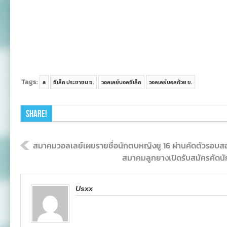
Tags:
a
ซีเล็ค ประชาชน ข.
วอลเลย์บอลซีเล็ค
วอลเลย์บอลถ้วย ข.
Share!
สมาคมวอลเลย์เผยรายชื่อนักตบหญิงยู 16 ผ่านคัดตัวรอบส
สมาคมลูกยางเปิดรับสมัครคัดนั
Usxx