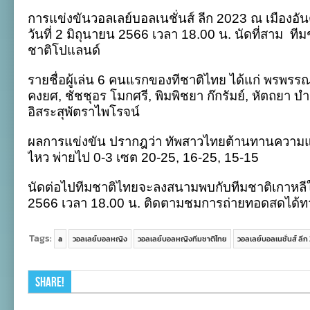
ไทย
การแข่งขันวอลเลย์บอลเนชั่นส์ ลีก
2023
ณ เมืองอัน
สุด
ต้าน
วันที่
2
มิถุนายน
2566
เวลา
18.00
น
.
นัดที่สาม
ทีม
โปแลนด์
ชาติโปแลนด์
พ่าย
3
เซต
รายชื่อผู้เล่น
6
คนแรกของทีชาติไทย ได้แก่ พรพรรณ
รวด
คงยศ
,
ชัชชุอร โมกศรี
,
พิมพิชยา ก๊กรัมย์
,
หัตถยา บำร
ศึก
VNL
อิสระสุพัตราไพโรจน์
2023
ผลการแข่งขัน ปรากฎว่า ทัพสาวไทยต้านทานความแ
ไหว พ่ายไป
0-3
เซต
20-25, 16-25, 15-15
นัดต่อไปทีมชาติไทยจะลงสนามพบกับทีมชาติเกาหลีใต้
2566
เวลา
18.00
น
.
ติดตามชมการถ่ายทอดสดได้ท
Tags:
a
วอลเลย์บอลหญิง
วอลเลย์บอลหญิงทีมชาติไทย
วอลเลย์บอลเนชั่นส์ ลี
Share!