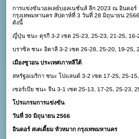
แข่ง
การแข่งขันวอลเลย์บอลเนชั่นส์ ลีก
2023
ณ อินดอร์ 
ขัน
ศึก
กรุงเทพมหานคร สัปดาห์ที่
3
วันที่
28
มิถุนายน
256
เนชั่นส์
ดังนี้
ลีก
2023
สัปดาห์
ญี่ปุ่น
ชนะ
ตุรกี
3-2
เซต
25-23, 25-23, 21-25, 16-
3
:
บราซิล
ชนะ
อิตาลี
3-2
เซต
26-28, 25-20, 19-25, 
วัน
ที่
2
เมืองซูวอน ประเทศเกาหลีใต้
สหรัฐอเมริกา
ชนะ
โปแลนด์
3-2
เซต
17-25, 25-15,
เซอร์เบีย
ชนะ
จีน
3-1
เซต
25-13, 17-25, 25-23, 2
โปรแกรมการแข่งขัน
วันที่
30
มิถุนายน
2566
อินดอร์ สเตเดี้ยม หัวหมาก กรุงเทพมหานคร