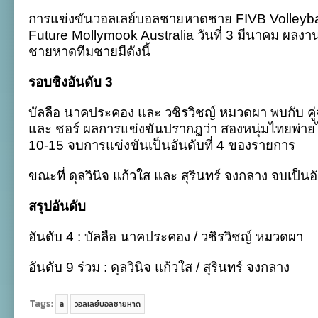
ลือ
การแข่งขันวอลเลย์บอลชายหาดชาย FIVB Volleyba
–
วชิร
Future Mollymook Australia วันที่ 3 มีนาคม ผลง
วิชญ์
ชายหาดทีมชายมีดังนี้
จบ
ที่
4
รอบชิงอันดับ 3
ศึก
ชายหาด
บัลลือ นาคประคอง และ วชิรวิชญ์ หมวดผา พบกับ คู
Pro
Tour
และ ชอร์ ผลการแข่งขันปรากฎว่า สองหนุ่มไทยพ่าย
Future
10-15 จบการแข่งขันเป็นอันดับที่ 4 ของรายการ
ที่
ออสเตรเลีย
ขณะที่ ดุลวินิจ แก้วใส และ สุรินทร์ จงกลาง จบเป็น
สรุปอันดับ
อันดับ 4 : บัลลือ นาคประคอง / วชิรวิชญ์ หมวดผา
อันดับ
9
ร่วม
:
ดุลวินิจ แก้วใส
/
สุรินทร์ จงกลาง
Tags:
a
วอลเลย์บอลชายหาด