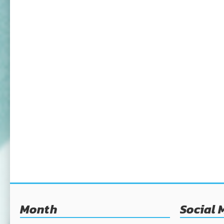
Month
Social 