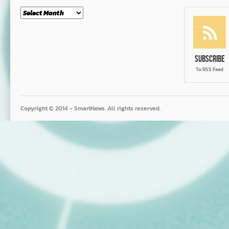
Month
Subscribe
To RSS Feed
Copyright © 2014 - SmartNews. All rights reserved.