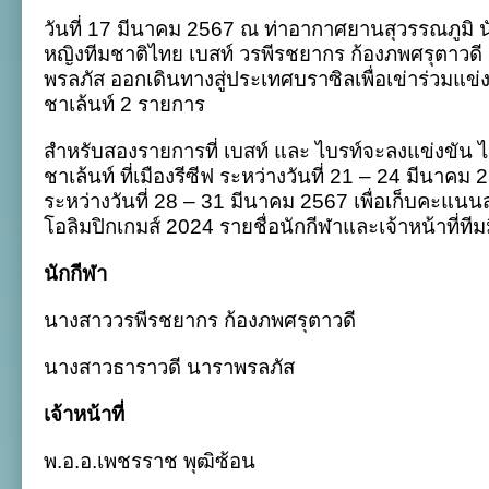
สาว
วันที่ 17 มีนาคม 2567 ณ ท่าอากาศยานสุวรรณภูมิ
ชายหาด
เบส
หญิงทีมชาติไทย เบสท์ วรพีรชยากร ก้องภพศรุตาวดี
ท์-
พรลภัส ออกเดินทางสู่ประเทศบราซิลเพื่อเข่าร่วมแข่
ไบรท์
บิน
ชาเล้นท์ 2 รายการ
สู้
ศึก
สำหรับสองรายการที่ เบสท์ และ ไบรท์จะลงแข่งขัน ได
บีช
โปร
ชาเล้นท์ ที่เมืองรีซีฟ ระหว่างวันที่ 21 – 24 มีนาค
ทัวร์
ระหว่างวันที่ 28 – 31 มีนาคม 2567 เพื่อเก็บคะแนน
ชา
เล้
โอลิมปิกเกมส์ 2024 รายชื่อนักกีฬาและเจ้าหน้าที่ทีมมี
นท์
ที่
นักกีฬา
บราซิล
นางสาววรพีรชยากร ก้องภพศรุตาวดี
นางสาวธาราวดี นาราพรลภัส
เจ้าหน้าที่
พ.อ.อ.เพชรราช พุฒิซ้อน