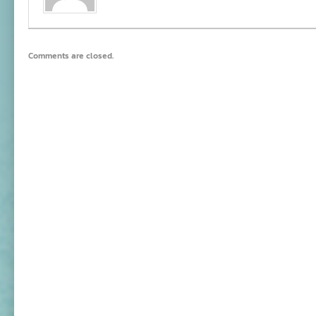
Comments are closed.