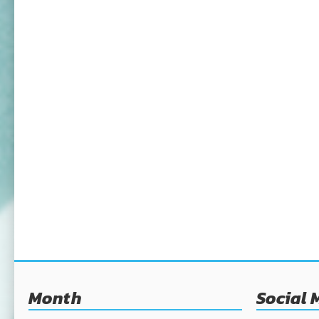
Month
Social 