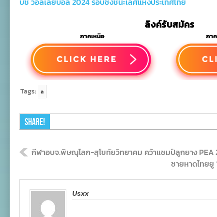
บีช วอลเลย์บอล 2024 รอบชิงชนะเลิศแห่งประเทศไทย
ลิงค์รับสมัคร
ภาคเหนือ
ภาค
Tags:
a
Share!
กีฬาอบจ.พิษณุโลก-สุโขทัยวิทยาคม คว้าแชมป์ลูกยาง PEA
ชายหาดไทยยู 1
Usxx