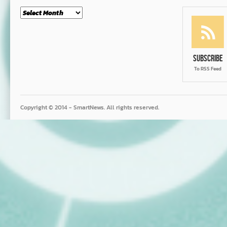
Month
Subscribe
To RSS Feed
Copyright © 2014 - SmartNews. All rights reserved.