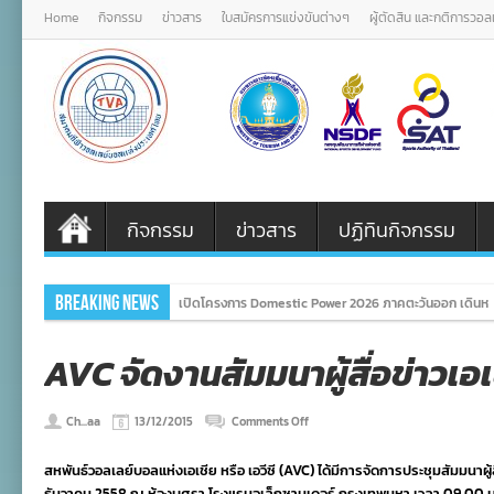
Home
กิจกรรม
ข่าวสาร
ใบสมัครการแข่งขันต่างๆ
ผู้ตัดสิน และกติการวอ
กิจกรรม
ข่าวสาร
ปฏิทินกิจกรรม
Breaking News
เปิดโครงการ Domestic Power 2026 ภาคตะวันออก เดินหน
AVC จัดงานสัมมนาผู้สื่อข่าวเอเช
on
Ch...aa
13/12/2015
Comments Off
AVC
จัด
สหพันธ์วอลเลย์บอลแห่งเอเชีย หรือ เอวีซี (AVC) ได้มีการจัดการประชุมสัมมนาผู้ส
งาน
สัมมนา
ธันวาคม 2558 ณ ห้องบุศรา โรงแรมอเล็กซานเดอร์ กรุงเทพมหา เวลา 09.00 น.