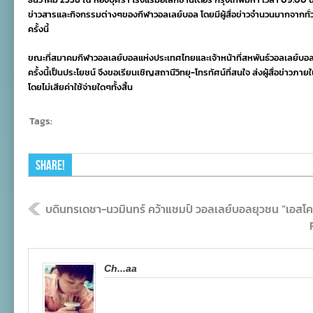
ผู้
ข่าวสารและกิจกรรมต่างๆของกีฬาวอลเลย์บอล โดยมีผู้สื่อข่าวจำนวนมากจากทั่วท
สื่อ
ครั้งนี้
ข่าว
เอเชีย
15-
ขณะที่สมาคมกีฬาวอลเลย์บอลแห่งประเทศไทยและเจ้าหน้าที่สหพันธ์วอลเลย์บอลแ
16
ครั้งนี้เป็นประโยชน์ จึงขอเรียนเชิญสถานีวิทยุ-โทรทัศน์ที่สนใจ ส่งผู้สื่อข่าวภ
ธ.ค.นี้
โดยไม่เสียค่าใช้จ่ายใดๆทั้งสิ้น
Tags:
Share!
บดินทรเดชา-นวมินทร์ คว้าแชมป์ วอลเลย์บอลยุวชน “เอสโค
Ch...aa