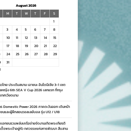
August 2026
M
T
W
T
F
S
1
3
4
5
6
7
8
10
11
12
13
14
15
17
18
19
20
21
22
3
24
25
26
27
28
29
0
31
l
วไทย ประเดิมสนาม เอาชนะ อินโดนีเซีย 3-1 เซต
ลหญิง 6th SEA V Cup 2026 เลกแรก ที่กรุง
เทศเวียดนาม
าร Domestic Power 2026 ภาคตะวันออก เดินหน้า
นและผู้ฝึกสอนวอลเลย์บอล รุ่น U12 / U18
คเอกชนรวมพลังเครือข่ายจัดงานเทิดพระเกียรติ
ด็จพระเจ้าอยู่หัว ทศวรรษแห่งการพัฒนา สืบสาน