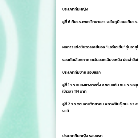
ประเภททีมหญิง
คู่ที่ 6 ทีมร.ร.เพชรวิทยาคาร จ.ชัยภูมิ ชนะ ทีมร.ร
ผลการแข่งขันวอลเลย์บอล “แอร์เอเชีย” รุ่นอายุไ
รอบคัดเลือกภาค ตะวันออกเฉียงเหนือ ประจำวันท
ประเภททีมชาย รอบแรก
คู่ที่ 1 ร.ร.หนองแวงตอตั้ง จ.ขอนแก่น ชนะ ร.ร.อ
ใช้เวลา 114 นาที
คู่ที่ 2 ร.ร.ดอนจานวิทยาคม จ.กาฬสินธุ์ ชนะ ร.ร
นาที
ประเภททีมหญิง รอบแรก