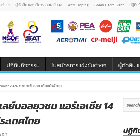
นต่างๆ
ผู้ตัดสิน และกติการวอลเลย์บอล
Anti-Doping
Green Heart Event
ปฏิทิน
ปฏิทินกิจกรรม
ใบสมัครการแข่งขันต่างๆ
ผู้ตัดสิ
ower 2026 ภาคตะวันออก เดินหน้าพัฒนาเยาวชนและผู้ฝึกสอนวอลเลย์บอล รุ่น U12 / U18
ลย์บอลยุวชน แอร์เอเชีย 14
ประเทศไทย
ปฏิทิ
on
 Off
ผล