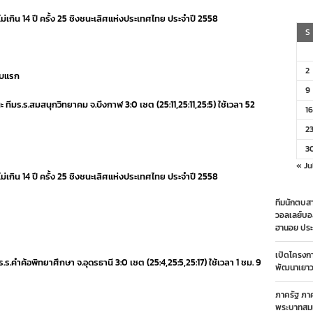
การ
ม่เกิน 14 ปี ครั้ง 25 ชิงชนะเลิศแห่งประเทศไทย ประจำปี 2558
แข่งขัน
วอลเลย์บอล
S
ยุวชน
แอร์
เอเชีย
2
อบแรก
14
ปี
9
ชิง
ชนะ ทีมร.ร.สมสนุกวิทยาคม จ.บึงกาฬ 3:0 เซต (25:11,25:11,25:5) ใช้เวลา 52
ชนะ
16
เลิศ
2
แห่ง
ประเทศไทย
3
« Ju
ม่เกิน 14 ปี ครั้ง 25 ชิงชนะเลิศแห่งประเทศไทย ประจำปี 2558
ทีมนักตบสา
วอลเลย์บอ
ฮานอย ประ
เปิดโครงก
มร.ร.คำค้อพิทยาศึกษา จ.อุดรธานี 3:0 เซต (25:4,25:5,25:17) ใช้เวลา 1 ชม. 9
พัฒนาเยาวช
ภาครัฐ ภา
พระบาทสมเ