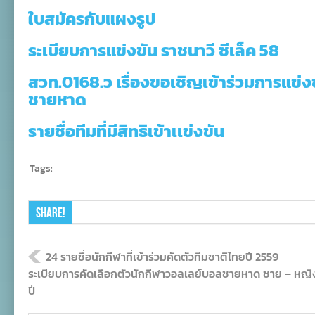
ชายหาด
ใบสมัครกับแผงรูป
“ราช
นาวี
–
ระเบียบการแข่งขัน ราชนาวี ซีเล็ค 58
ซี
เล็ค
สวท.0168.ว เรื่องขอเชิญเข้าร่วมการแข่
ทูน่า”
ชิง
ชายหาด
ชนะ
เลิศ
แห่ง
รายชื่อทีมที่มีสิทธิเข้าเเข่งขัน
ประเทศไทย
ประจำ
ปี
2559
Tags:
Share!
24 รายชื่อนักกีฬาที่เข้าร่วมคัดตัวทีมชาติไทยปี 2559
ระเบียบการคัดเลือกตัวนักกีฬาวอลเลย์บอลชายหาด ชาย – หญิง รุ่น
ปี